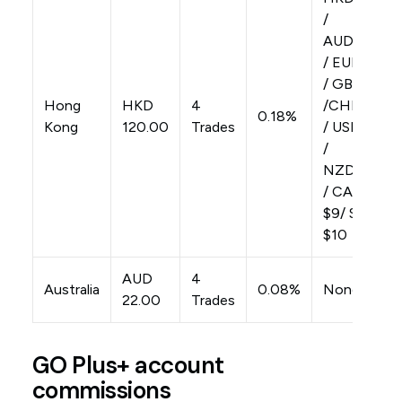
/
AUD$10
/ EUR$6
/ GBP$6
Hong
HKD
4
/CHF$7
0.18%
Kong
120.00
Trades
/ USD$7
/
NZD$10
/ CAD
$9/ SGD
$10
AUD
4
Australia
0.08%
None
22.00
Trades
GO Plus+ account
commissions