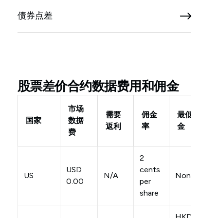
债券点差
股票差价合约数据费用和佣金
市场
需要
佣金
最低佣
国家
数据
返利
率
金
费
2
USD
cents
US
N/A
None
0.00
per
share
HKD$50