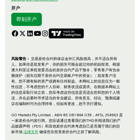
开户
即刻开户
风险警告：
交易差价合约和保证金外汇风险很高，并不适合所有
人。如果你是批发客户，你的损失可能会超过你的初始投资。根据
澳大利亚证券投资委员会的差价合约产品干预令，零售客户有负余
额保护（损失仅限于差价合约交易账户中的资金）；批发客户没
有。您不拥有标的资产或拥有任何权益。本网站上的信息仅为一般
性信息，不考虑您的个人目标、财务状况或需求。在根据本网站上
的信息采取行动之前，您应考虑这些信息是否适合您和您的个人情
况，并在必要时寻求适当的专业建议。所有意见、结论、预测或建
议在编制时均为合理持有，但如有更改，恕不另行通知。
GO Markets Pty Limited，ABN 85 081 864 039，AFSL 254963 是
一家差价合约发行商。您应该通过查看我们的TMD并阅读我们的产
品披露声明（PDS）和其他差价合约来考虑自己是否属于我们的目
标市场
法律文件
确保您在投资差价合约之前了解风险。