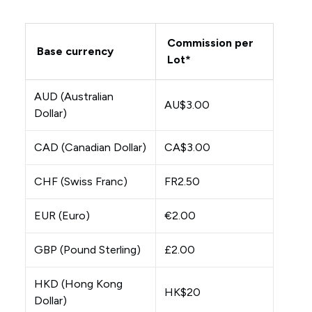
Commission per
Base currency
Lot*
AUD (Australian
AU$3.00
Dollar)
CAD (Canadian Dollar)
CA$3.00
CHF (Swiss Franc)
FR2.50
EUR (Euro)
€2.00
GBP (Pound Sterling)
£2.00
HKD (Hong Kong
HK$20
Dollar)