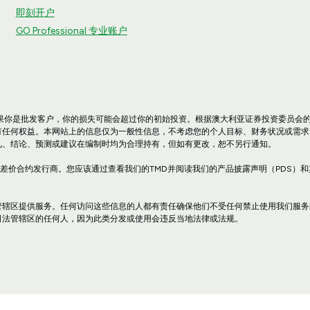
即刻开户
GO Professional 专业账户
果你是批发客户，你的损失可能会超过你的初始投资。根据澳大利亚证券投资委员会
有任何权益。本网站上的信息仅为一般性信息，不考虑您的个人目标、财务状况或需求
见、结论、预测或建议在编制时均为合理持有，但如有更改，恕不另行通知。
，AFSL 254963 是一家差价合约发行商。您应该通过查看我们的TMD并阅读我们的产品披露声
辖区提供服务。任何访问这些信息的人都有责任确保他们不受任何禁止使用我们服务的
司法管辖区的任何人，因为此类分发或使用会违反当地法律或法规。