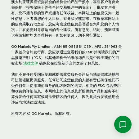
澳大利亚证券投资委员会的差价合约产品干预令，零售客户有负余
额保护（损失仅限于差价合约交易账户中的资金）；批发客户没
有。您不拥有标的资产或拥有任何权益。本网站上的信息仅为一般
性信息，不考虑您的个人目标、财务状况或需求。在根据本网站上
的信息采取行动之前，您应考虑这些信息是否适合您和您的个人情
况，并在必要时寻求适当的专业建议。所有意见、结论、预测或建
议在编制时均为合理持有，但如有更改，恕不另行通知。
GO Markets Pty Limited，ABN 85 081 864 039，AFSL 254963 是
一家差价合约发行商。您应该通过查看我们的TMD并阅读我们的产
品披露声明（PDS）和其他差价合约来考虑自己是否属于我们的目
标市场
法律文件
确保您在投资差价合约之前了解风险。
我们不在任何受国际制裁或提供此类服务会违反当地法律或法规的
司法管辖区提供服务。任何访问这些信息的人都有责任确保他们不
受任何禁止使用我们服务的地方限制的约束。相关的 FSG 包含费用
和收费的详细信息。本网站上的信息以及所提供的产品和服务不打
算分发给任何国家或司法管辖区的任何人，因为此类分发或使用会
违反当地法律或法规。
所有内容 © GO Markets。版权所有。