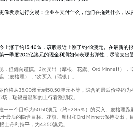
更像发票进行交易：企业在支付什么，他们在拖延什么，以
上涨了约15.46％，该股最近上涨了约49澳元。在最新的
第一季度20.2亿澳元的现金利润如何表现出弹性，尽管支出
，但偏向谨慎。3次卖出（摩根、花旗、Ord Minnett），
大盘（麦格理），1次买入（瑞银）。
标价格从35.00澳元到50.50澳元不等，隐含的最后价格约为4
市场，瑞银是温和的上行看涨期权。
唯一一个目标为50.50澳元（约+2.85％）的买入。麦格理
低于最后的隐含目标。花旗、摩根和Ord Minnett保持卖出，目
摩根士丹利持平，为43.50澳元。