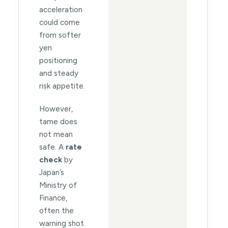
acceleration
could come
from softer
yen
positioning
and steady
risk appetite.
However,
tame does
not mean
safe. A
rate
check
by
Japan’s
Ministry of
Finance,
often the
warning shot