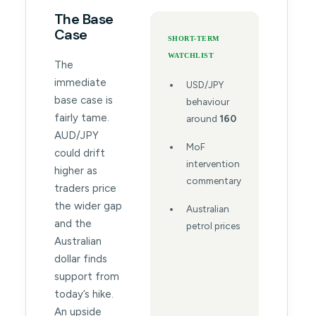
The Base
Case
SHORT-TERM
WATCHLIST
The
immediate
USD/JPY
base case is
behaviour
fairly tame.
around
160
AUD/JPY
MoF
could drift
intervention
higher as
commentary
traders price
the wider gap
Australian
and the
petrol prices
Australian
dollar finds
support from
today’s hike.
An upside