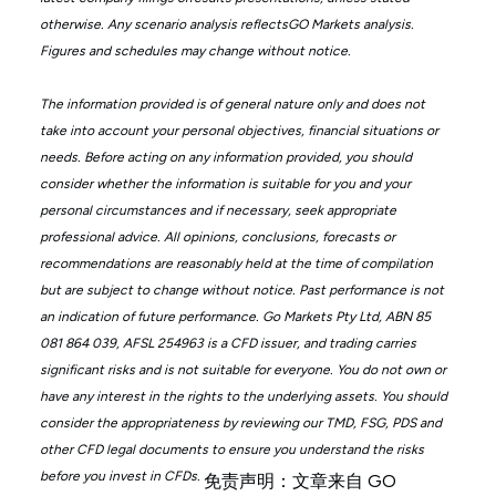
otherwise. Any scenario analysis reflectsGO Markets analysis.
Figures and schedules may change without notice.
The information provided is of general nature only and does not
take into account your personal objectives, financial situations or
needs. Before acting on any information provided, you should
consider whether the information is suitable for you and your
personal circumstances and if necessary, seek appropriate
professional advice. All opinions, conclusions, forecasts or
recommendations are reasonably held at the time of compilation
but are subject to change without notice. Past performance is not
an indication of future performance. Go Markets Pty Ltd, ABN 85
081 864 039, AFSL 254963 is a CFD issuer, and trading carries
significant risks and is not suitable for everyone. You do not own or
have any interest in the rights to the underlying assets. You should
consider the appropriateness by reviewing our TMD, FSG, PDS and
other CFD legal documents to ensure you understand the risks
before you invest in CFDs.
免责声明：文章来自 GO