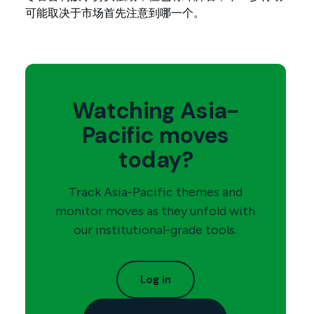
可能取决于市场首先注意到哪一个。
Watching Asia-
Pacific moves
today?
Track Asia-Pacific themes and
monitor moves as they unfold with
our institutional-grade tools.
Log in