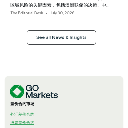
区域风险的关键因素，包括澳洲联储的决策、中国
经济复苏的不均衡表现以及日本央行释放的信号。
•
The Editorial Desk
July 30, 2026
See all News & Insights
差价合约市场
外汇差价合约
股票差价合约