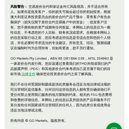
风险警告：
交易差价合约和保证金外汇风险很高，并不适合所有
人。如果你是批发客户，你的损失可能会超过你的初始投资。根据
澳大利亚证券投资委员会的差价合约产品干预令，零售客户有负余
额保护（损失仅限于差价合约交易账户中的资金）；批发客户没
有。您不拥有标的资产或拥有任何权益。本网站上的信息仅为一般
性信息，不考虑您的个人目标、财务状况或需求。在根据本网站上
的信息采取行动之前，您应考虑这些信息是否适合您和您的个人情
况，并在必要时寻求适当的专业建议。所有意见、结论、预测或建
议在编制时均为合理持有，但如有更改，恕不另行通知。
GO Markets Pty Limited，ABN 85 081 864 039，AFSL 254963 是
一家差价合约发行商。您应该通过查看我们的TMD并阅读我们的产
品披露声明（PDS）和其他差价合约来考虑自己是否属于我们的目
标市场
法律文件
确保您在投资差价合约之前了解风险。
我们不在任何受国际制裁或提供此类服务会违反当地法律或法规的
司法管辖区提供服务。任何访问这些信息的人都有责任确保他们不
受任何禁止使用我们服务的地方限制的约束。相关的 FSG 包含费用
和收费的详细信息。本网站上的信息以及所提供的产品和服务不打
算分发给任何国家或司法管辖区的任何人，因为此类分发或使用会
违反当地法律或法规。
所有内容 © GO Markets。版权所有。