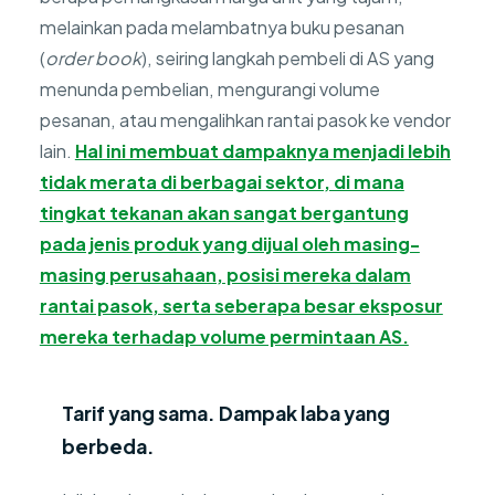
melainkan pada melambatnya buku pesanan
(
order book
), seiring langkah pembeli di AS yang
menunda pembelian, mengurangi volume
pesanan, atau mengalihkan rantai pasok ke vendor
lain.
Hal ini membuat dampaknya menjadi lebih
tidak merata di berbagai sektor, di mana
tingkat tekanan akan sangat bergantung
pada jenis produk yang dijual oleh masing-
masing perusahaan, posisi mereka dalam
rantai pasok, serta seberapa besar eksposur
mereka terhadap volume permintaan AS.
Tarif yang sama. Dampak laba yang
berbeda.