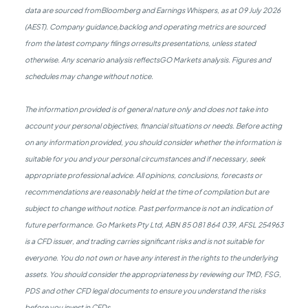
data are sourced fromBloomberg and Earnings Whispers, as at 09 July 2026
(AEST). Company guidance,backlog and operating metrics are sourced
from the latest company filings orresults presentations, unless stated
otherwise. Any scenario analysis reflectsGO Markets analysis. Figures and
schedules may change without notice.
The information provided is of general nature only and does not take into
account your personal objectives, financial situations or needs. Before acting
on any information provided, you should consider whether the information is
suitable for you and your personal circumstances and if necessary, seek
appropriate professional advice. All opinions, conclusions, forecasts or
recommendations are reasonably held at the time of compilation but are
subject to change without notice. Past performance is not an indication of
future performance. Go Markets Pty Ltd, ABN 85 081 864 039, AFSL 254963
is a CFD issuer, and trading carries significant risks and is not suitable for
everyone. You do not own or have any interest in the rights to the underlying
assets. You should consider the appropriateness by reviewing our TMD, FSG,
PDS and other CFD legal documents to ensure you understand the risks
before you invest in CFDs.