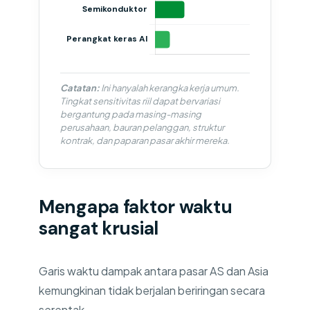
Catatan:
Ini hanyalah kerangka kerja umum.
Tingkat sensitivitas riil dapat bervariasi
bergantung pada masing-masing
perusahaan, bauran pelanggan, struktur
kontrak, dan paparan pasar akhir mereka.
Mengapa faktor waktu
sangat krusial
Garis waktu dampak antara pasar AS dan Asia
kemungkinan tidak berjalan beriringan secara
serentak.