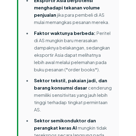
Eksportir Asia berpotensi
menghadapi tekanan volume
penjualan
jika para pembeli di AS
mulai memangkas pesanan mereka.
Faktor waktunya berbeda:
Peritel
di AS mungkin baru merasakan
dampaknya belakangan, sedangkan
eksportir Asia dapat melihatnya
lebih awal melalui pelemahan pada
buku pesanan (*order books*).
Sektor tekstil, pakaian jadi, dan
barang konsumsi dasar
cenderung
memiliki sensitivitas yang jauh lebih
tinggi terhadap tingkat permintaan
AS.
Sektor semikonduktor dan
perangkat keras AI
mungkin tidak
terekspos secara langsung pada