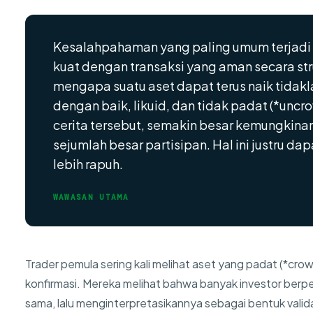
Kesalahpahaman yang paling umum terjadi
kuat dengan transaksi yang aman secara str
mengapa suatu aset dapat terus naik tidakl
dengan baik, likuid, dan tidak padat (*uncr
cerita tersebut, semakin besar kemungkinan 
sejumlah besar partisipan. Hal ini justru d
lebih rapuh.
WAWASAN UTAMA
Trader pemula sering kali melihat aset yang padat (*
konfirmasi. Mereka melihat bahwa banyak investor ber
sama, lalu menginterpretasikannya sebagai bentuk valid