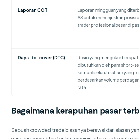
Laporan COT
Laporan mingguan yang diter
AS untuk menunjukkan posisi a
trader profesional besar di pas
Days-to-cover (DTC)
Rasio yang mengukur berapa h
dibutuhkan oleh para short-se
kembali seluruh saham yang m
berdasarkan volume perdagang
rata.
Bagaimana kerapuhan pasar ter
Sebuah crowded trade biasanya berawal dari alasan yang
pasokan komoditas terlihat menipis, atau suatu mata ua