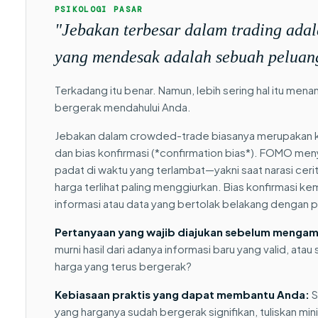
PSIKOLOGI PASAR
"Jebakan terbesar dalam trading ada
yang mendesak adalah sebuah peluan
Terkadang itu benar. Namun, lebih sering hal itu me
bergerak mendahului Anda.
Jebakan dalam crowded-trade biasanya merupakan ko
dan bias konfirmasi (*confirmation bias*). FOMO men
padat di waktu yang terlambat—yakni saat narasi cer
harga terlihat paling menggiurkan. Bias konfirmasi 
informasi atau data yang bertolak belakang dengan po
Pertanyaan yang wajib diajukan sebelum mengamb
murni hasil dari adanya informasi baru yang valid, ata
harga yang terus bergerak?
Kebiasaan praktis yang dapat membantu Anda:
S
yang harganya sudah bergerak signifikan, tuliskan min