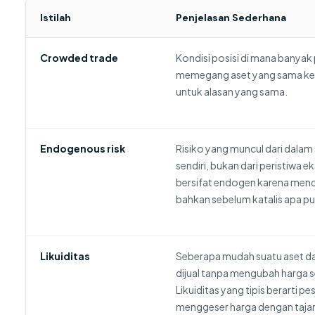
Istilah
Penjelasan Sederhana
Crowded trade
Kondisi posisi di mana banyak
memegang aset yang sama ke
untuk alasan yang sama.
Endogenous risk
Risiko yang muncul dari dalam 
sendiri, bukan dari peristiwa 
bersifat endogen karena men
bahkan sebelum katalis apa p
Likuiditas
Seberapa mudah suatu aset dap
dijual tanpa mengubah harga se
Likuiditas yang tipis berarti p
menggeser harga dengan taja