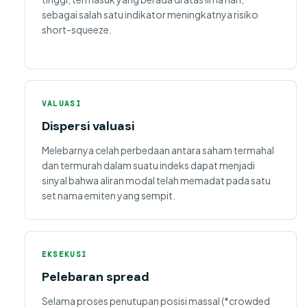
sebagai salah satu indikator meningkatnya risiko
short-squeeze.
VALUASI
Dispersi valuasi
Melebarnya celah perbedaan antara saham termahal
dan termurah dalam suatu indeks dapat menjadi
sinyal bahwa aliran modal telah memadat pada satu
set nama emiten yang sempit.
EKSEKUSI
Pelebaran spread
Selama proses penutupan posisi massal (*crowded