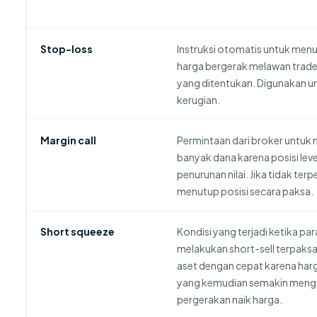
Stop-loss
Instruksi otomatis untuk menut
harga bergerak melawan trade
yang ditentukan. Digunakan 
kerugian.
Margin call
Permintaan dari broker untuk 
banyak dana karena posisi le
penurunan nilai. Jika tidak ter
menutup posisi secara paksa.
Short squeeze
Kondisi yang terjadi ketika par
melakukan short-sell terpaks
aset dengan cepat karena har
yang kemudian semakin menga
pergerakan naik harga.