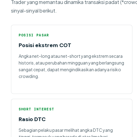
Trader yang memantau dinamika transaksi padat (*cro
sinyal-sinyal berikut.
POSISI PASAR
Posisi ekstrem COT
Angka net-long atau net-short yang ekstrem secara
historis, atau perubahan mingguan yang berlangsung
sangat cepat, dapat mengindikasikan adanya risiko
crowding.
SHORT INTEREST
Rasio DTC
Sebagian pelaku pasar melihat angka DTC yang
tinggi, termasuk yang berada di atas lima hari,