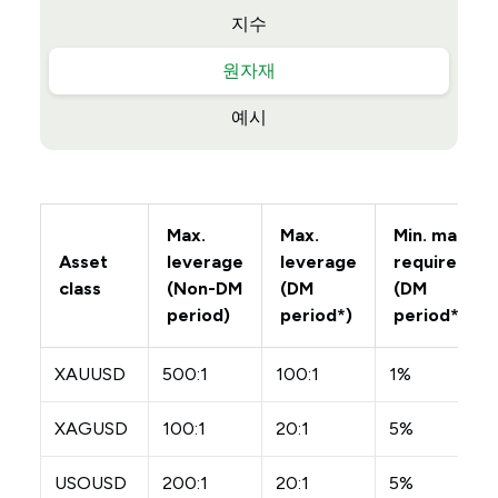
지수
원자재
예시
Max.
Max.
Min. margin
Asset
leverage
leverage
requiremen
class
(Non-DM
(DM
(DM
period)
period*)
period*)
XAUUSD
500:1
100:1
1%
XAGUSD
100:1
20:1
5%
USOUSD
200:1
20:1
5%