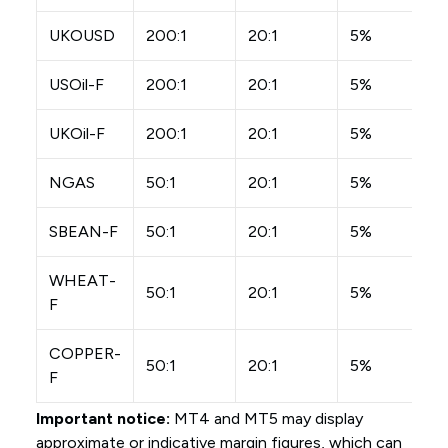
UKOUSD
200:1
20:1
5%
USOil-F
200:1
20:1
5%
UKOil-F
200:1
20:1
5%
NGAS
50:1
20:1
5%
SBEAN-F
50:1
20:1
5%
WHEAT-
50:1
20:1
5%
F
COPPER-
50:1
20:1
5%
F
Important notice:
MT4 and MT5 may display
approximate or indicative margin figures, which can