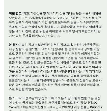
위험 경고:
외환, 파생상품 및 레버리지 상품 거래는 높은 수준의 위험을
수반하며 모든 투자자에게 적합하지 않습니다. 귀하는 기초자산을 소유
하지 않으며 이에 대한 어떠한 권리도 보유하지 않습니다. 레버리지의
효과로 수익과 손실이 모두 확대됩니다. 금융상품과 관련하여 어떠한 결
정을 내리기 전에, 관련 위험을 이해할 수 있도록 당사의 위험고지서 및
기타 법적 문서를 읽어보시기 바랍니다.
본 웹사이트의 정보는 일반적인 성격의 정보로서, 귀하의 개인적 목표,
재정 상황 또는 필요를 고려하지 않습니다. 본 웹사이트의 정보를 바탕
으로 행동하기 전에 해당 정보가 귀하 및 귀하의 개인적 상황에 적합한
지 검토하고, 필요한 경우 적절한 전문가의 조언을 받으시기 바랍니다.
모든 의견, 결론, 전망 또는 권고는 작성 시점을 기준으로 합리적으로 판
단된 것이나, 사전 통지 없이 변경될 수 있습니다. 과거의 성과는 미래 성
과를 보장하거나 이를 나타내는 지표가 아닙니다.당사는 국제 제재 대상
관할권 또는 해당 서비스 제공이 현지 법률이나 규정을 위반하게 되는
관할권에서는 서비스를 제공하지 않습니다. 본 정보에 접근하는 모든 사
람은 당사 서비스 이용을 금지하는 현지 제한의 적용 대상이 아님을 스
스로 확인할 책임이 있습니다.
본 사이트의 정보는 해당 정보의 배포 또는 사용이 현지 법률 또는 규정
에 반하는 국가 또는 관할권의 거주자를 대상으로 하지 않습니다.GO
Markets LLC는 세인트빈센트그레나딘의 2009년 개정 법률인 Business