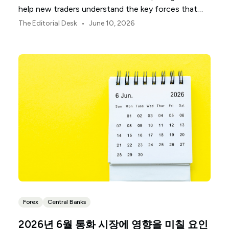
help new traders understand the key forces that
shape global markets.
•
The Editorial Desk
June 10, 2026
Forex
Central Banks
2026년 6월 통화 시장에 영향을 미칠 요인