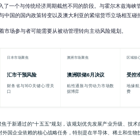
月进入了一个与传统经济周期截然不同的阶段。与霍尔木兹海峡
与中国的国内政策转变以及澳大利亚的紧缩货币立场相互碰
着市场参与者可能需要从被动管理转向主动风险规划。
日本市场聚焦
澳洲市场聚焦
区域核
汇市干预风险
澳洲联储6月决议
受控
财务省与160关键心理关
粘性通胀与劳动力市场数
地缘航
口
据博弈
费
焦于新通过的“十五五”规划，该规划优先发展产业升级、技术
对外国企业依赖的核心战略任务，特别是在半导体、稀土和生物