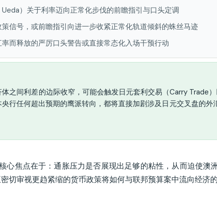
o Ueda）关于利率迈向正常化步伐的前瞻指引与口头定调
政策信号，或前瞻指引向进一步收紧正常化轨道倾斜的蛛丝马迹
汇率而释放的严厉口头警告或直接常态化入场干预行动
体之间利差的边际收窄，可能会触发日元套利交易（Carry Trade
央行任何超出预期的鹰派转向，都将直接加剧涉及日元交叉盘的外汇 
核心焦点在于：通胀压力是否展现出足够的粘性，从而迫使澳洲
正密切审视更趋紧缩的货币政策将如何与联邦预算案中流向经济