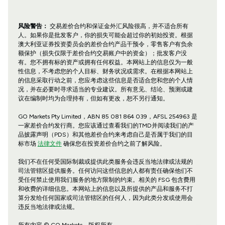
风险警告：
交易差价合约和保证金外汇风险很高，并不适合所有
人。如果你是批发客户，你的损失可能会超过你的初始投资。根据
澳大利亚证券投资委员会的差价合约产品干预令，零售客户有负余
额保护（损失仅限于差价合约交易账户中的资金）；批发客户没
有。您不拥有标的资产或拥有任何权益。本网站上的信息仅为一般
性信息，不考虑您的个人目标、财务状况或需求。在根据本网站上
的信息采取行动之前，您应考虑这些信息是否适合您和您的个人情
况，并在必要时寻求适当的专业建议。所有意见、结论、预测或建
议在编制时均为合理持有，但如有更改，恕不另行通知。
GO Markets Pty Limited，ABN 85 081 864 039，AFSL 254963 是
一家差价合约发行商。您应该通过查看我们的TMD并阅读我们的产
品披露声明（PDS）和其他差价合约来考虑自己是否属于我们的目
标市场
法律文件
确保您在投资差价合约之前了解风险。
我们不在任何受国际制裁或提供此类服务会违反当地法律或法规的
司法管辖区提供服务。任何访问这些信息的人都有责任确保他们不
受任何禁止使用我们服务的地方限制的约束。相关的 FSG 包含费用
和收费的详细信息。本网站上的信息以及所提供的产品和服务不打
算分发给任何国家或司法管辖区的任何人，因为此类分发或使用会
违反当地法律或法规。