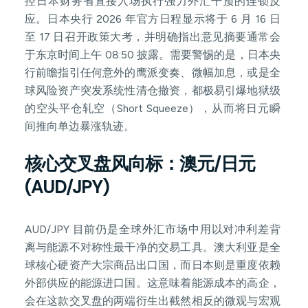
控日本财务省直接入场执行强力外汇干预的连锁反
应。日本央行 2026 年官方日程显示将于 6 月 16 日
至 17 日召开政策大考，并明确指出意见摘要通常会
于东京时间上午 08:50 披露。需要警惕的是，日本央
行前瞻指引任何意外的鹰派变奏、微幅加息，或是全
球风险资产突发系统性清仓撤资，都极易引爆地狱级
的空头平仓轧空（Short Squeeze），从而将日元瞬
间推向单边暴涨轨迹。
核心交叉盘风向标：澳元/日元
(AUD/JPY)
AUD/JPY 目前仍是全球外汇市场中用以对冲利差背
离与能源不对称性最干净的交易工具。澳大利亚是全
球核心硬资产大宗商品出口国，而日本则是重度依赖
外部供应的能源进口国。这意味着能源成本的高企，
会在这款交叉盘的两端衍生出截然相反的微观与宏观