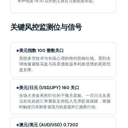
率声明及 14:30 召开的主席官方新闻发布会。
关键风控监测位与信号
美元指数 100 整数关口
◆
美指多空技术与长线心理的绝对防御红线。受到全
球地缘避险买盘与高美债收益率利差优势的死死托
盘支撑。
美元/日元 (USD/JPY) 160 关口
◆
全场大资金死死盯住的干预天花板。一旦日元兑美
元在此处的汇率重新定价陷入无序贬值踩踏，将随
时触发日本财务省强力的直接外汇抛售行动。
澳元/美元 (AUD/USD) 0.7202
◆