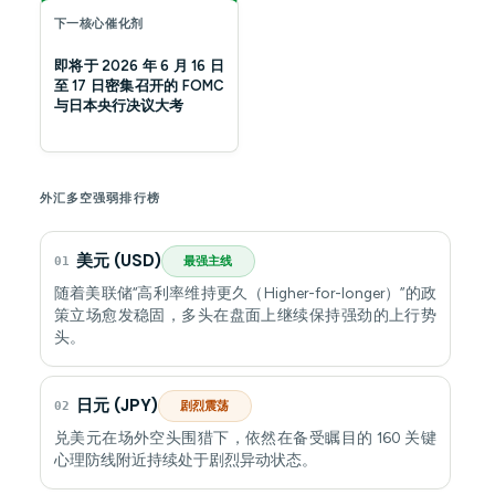
下一核心催化剂
即将于 2026 年 6 月 16 日
至 17 日密集召开的 FOMC
与日本央行决议大考
外汇多空强弱排行榜
美元 (USD)
01
最强主线
随着美联储“高利率维持更久（Higher-for-longer）”的政
策立场愈发稳固，多头在盘面上继续保持强劲的上行势
头。
日元 (JPY)
02
剧烈震荡
兑美元在场外空头围猎下，依然在备受瞩目的 160 关键
心理防线附近持续处于剧烈异动状态。