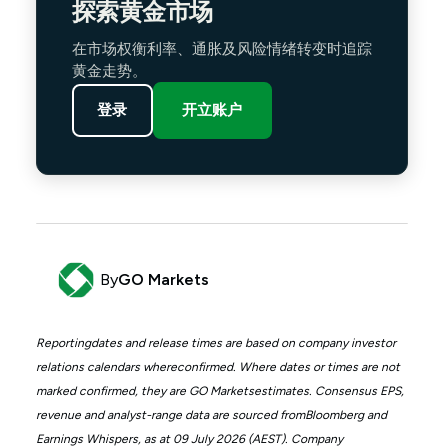
探索黄金市场
在市场权衡利率、通胀及风险情绪转变时追踪
黄金走势。
登录
开立账户
By
GO Markets
Reportingdates and release times are based on company investor
relations calendars whereconfirmed. Where dates or times are not
marked confirmed, they are GO Marketsestimates. Consensus EPS,
revenue and analyst-range data are sourced fromBloomberg and
Earnings Whispers, as at 09 July 2026 (AEST). Company