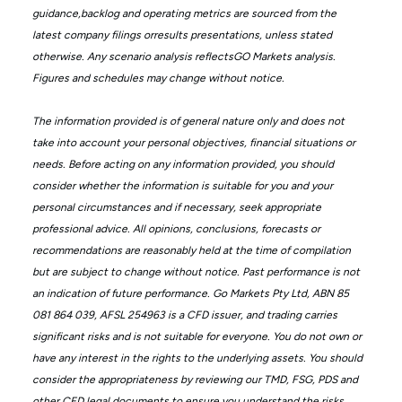
guidance,backlog and operating metrics are sourced from the
latest company filings orresults presentations, unless stated
otherwise. Any scenario analysis reflectsGO Markets analysis.
Figures and schedules may change without notice.
The information provided is of general nature only and does not
take into account your personal objectives, financial situations or
needs. Before acting on any information provided, you should
consider whether the information is suitable for you and your
personal circumstances and if necessary, seek appropriate
professional advice. All opinions, conclusions, forecasts or
recommendations are reasonably held at the time of compilation
but are subject to change without notice. Past performance is not
an indication of future performance. Go Markets Pty Ltd, ABN 85
081 864 039, AFSL 254963 is a CFD issuer, and trading carries
significant risks and is not suitable for everyone. You do not own or
have any interest in the rights to the underlying assets. You should
consider the appropriateness by reviewing our TMD, FSG, PDS and
other CFD legal documents to ensure you understand the risks