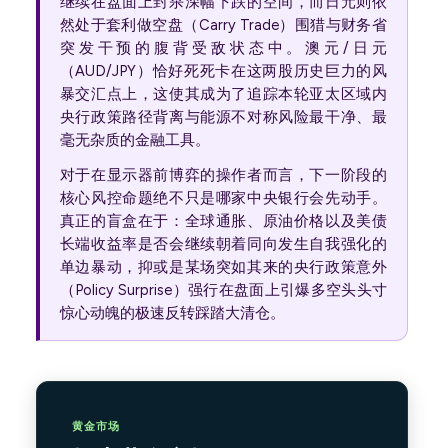
继续在盘面上封杀深幅下跌的空间，而日元则依
然处于套利做空盘（Carry Trade）围猎与财务省
突发干预的腹背受敌状态中。澳元/日元
（AUD/JPY）恰好死死卡在这两股历史巨力的风
暴交汇点上，这使其成为了追踪本轮亚太区域内
央行政策路径背离与能源不对称风险最干净、最
毫无杂质的金融工具。
对于在显示器前博弈的操作者而言，下一阶段的
核心风控命题绝不只是哪家中央银行会先动手。
真正的盲盒在于：全球通胀、原油价格以及美债
长端收益率是否会继续朝着同向发生自我强化的
单边暴动，抑或是某场突如其来的央行政策意外
（Policy Surprise）强行在盘面上引爆多空头头寸
惊心动魄的极速反转踩踏大清仓。
黄金市场