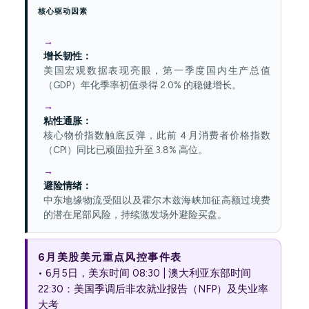
核心驱动因素
增长韧性：
美国宏观数据表现亮眼，第一季度国内生产总值
（GDP）年化季率初值录得 2.0% 的稳健增长。
粘性通胀：
核心物价指数触底反弹，此前 4 月消费者价格指数
（CPI）同比已顽固拉升至 3.8% 高位。
避险情绪：
中东地缘物流受阻以及霍尔木兹海峡加征高额过境费
的潜在尾部风险，持续激发场外避险买盘。
6月美股美元重点风控事件表
• 6月5日，美东时间 08:30 | 澳大利亚东部时间
22:30：美国季调后非农就业报告（NFP）及失业率
大考