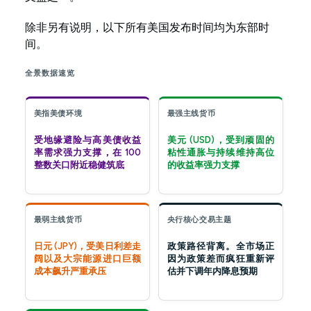
除非另有说明，以下所有美国发布时间均为东部时
间。
全景数据速览
美指美债环境
最强主线货币
受地缘避险与高美债收益
美元 (USD)，受到顽固的
率需求强力支撑，在 100
粘性通胀与持续维持高位
整数关口附近稳健筑底
的收益率强力支撑
最弱主线货币
央行核心交易主题
日元 (JPY)，受美日利差走
政策路径背离。全市场正
阔以及大宗能源进口巨额
因为政策差而疯狂重新评
成本飙升严重承压
估并下调年内降息预期