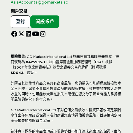
AsiaAccounts@gomarkets.sc
開戶交易
登錄
開設帳戶
風險警告:
GO Markets International Ltd 於塞席爾共和國註冊成立，註
冊號碼為
8425985-1
，並由塞席爾金融服務管理局（FSA）根據
《2007 年塞席爾證券法》頒發之證券交易商牌照（牌照號碼：
SD043
）監管。
外匯及其衍生性商品交易具有高度風險，您的損失可能超過原始投資本
金。同時，您並不具備所投資產品的實際所有權。槓桿交易在放大潛在
收益的同時，也可能放大潛在損失。請僅在您充分了解並有能力承擔相
關風險的情況下進行交易。
GO Markets International Ltd 不對任何交易績效、投資回報或固定報酬
率作出任何承諾或保證。我們建議您審慎評估投資風險，並謹慎決定可
承受損失的風險資金金額。
請注意，過往的產品表現或市場趨勢並不能作為未來表現的保證。由於