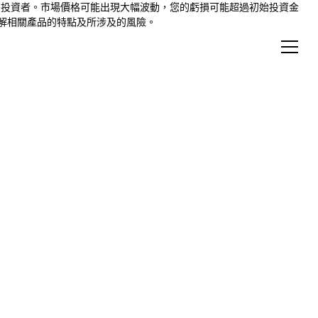
險，未必適合所有投資者。市場價格可能出現大幅波動，您的虧損可能超過初始投資金
了解相關產品的特點及所涉及的風險。