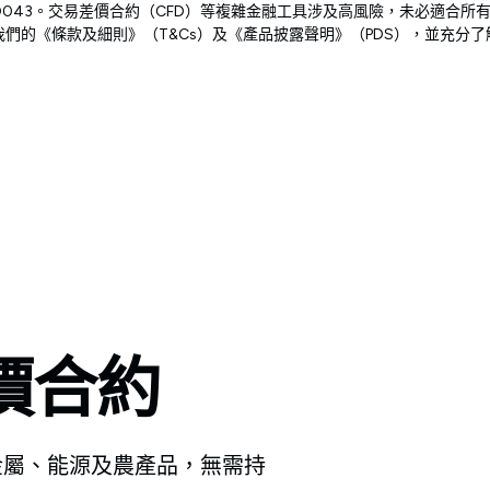
5985-1，牌照編號 SD043。交易差價合約（CFD）等複雜金融工具涉及高風
們的《條款及細則》（T&Cs）及《產品披露聲明》（PDS），並充分
價合約
金屬、能源及農產品，無需持