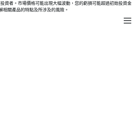
險，未必適合所有投資者。市場價格可能出現大幅波動，您的虧損可能超過初始投資金
了解相關產品的特點及所涉及的風險。