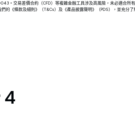
5985-1，牌照編號 SD043。交易差價合約（CFD）等複雜金融工具涉及高風
們的《條款及細則》（T&Cs）及《產品披露聲明》（PDS），並充分
r
4