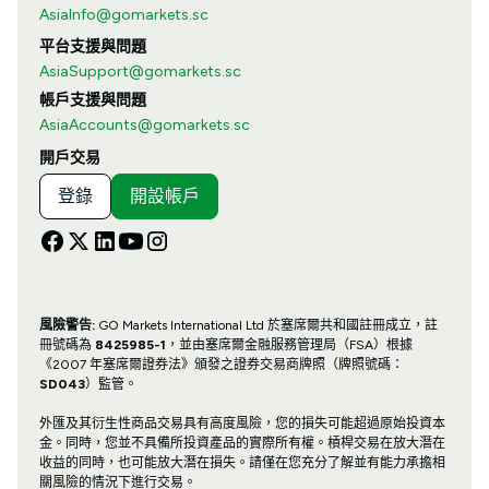
AsiaInfo@gomarkets.sc
平台支援與問題
AsiaSupport@gomarkets.sc
帳戶支援與問題
AsiaAccounts@gomarkets.sc
開戶交易
登錄
開設帳戶
風險警告:
GO Markets International Ltd 於塞席爾共和國註冊成立，註
冊號碼為
8425985-1
，並由塞席爾金融服務管理局（FSA）根據
《2007 年塞席爾證券法》頒發之證券交易商牌照（牌照號碼：
SD043
）監管。
外匯及其衍生性商品交易具有高度風險，您的損失可能超過原始投資本
金。同時，您並不具備所投資產品的實際所有權。槓桿交易在放大潛在
收益的同時，也可能放大潛在損失。請僅在您充分了解並有能力承擔相
關風險的情況下進行交易。