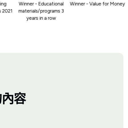
g
Winner - Educational
Winner - Value for Money
2021
materials/programs 3
years in a row
 的內容