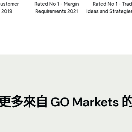
stomer
Rated No 1 - Margin
Rated No 1 - Tradin
2019
Requirements 2021
Ideas and Strategies 
多來自 GO Markets