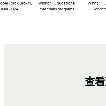
al Forex Broker,
Winner - Educational
Winner - Cu
sia 2024
materials/programs
Service 
查看更