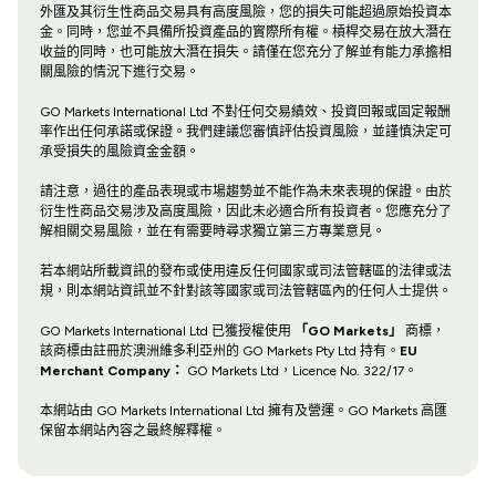
外匯及其衍生性商品交易具有高度風險，您的損失可能超過原始投資本
金。同時，您並不具備所投資產品的實際所有權。槓桿交易在放大潛在
收益的同時，也可能放大潛在損失。請僅在您充分了解並有能力承擔相
關風險的情況下進行交易。
GO Markets International Ltd 不對任何交易績效、投資回報或固定報酬
率作出任何承諾或保證。我們建議您審慎評估投資風險，並謹慎決定可
承受損失的風險資金金額。
請注意，過往的產品表現或市場趨勢並不能作為未來表現的保證。由於
衍生性商品交易涉及高度風險，因此未必適合所有投資者。您應充分了
解相關交易風險，並在有需要時尋求獨立第三方專業意見。
若本網站所載資訊的發布或使用違反任何國家或司法管轄區的法律或法
規，則本網站資訊並不針對該等國家或司法管轄區內的任何人士提供。
GO Markets International Ltd 已獲授權使用
「GO Markets」
商標，
該商標由註冊於澳洲維多利亞州的 GO Markets Pty Ltd 持有。
EU
Merchant Company：
GO Markets Ltd，Licence No. 322/17。
本網站由 GO Markets International Ltd 擁有及營運。GO Markets 高匯
保留本網站內容之最終解釋權。