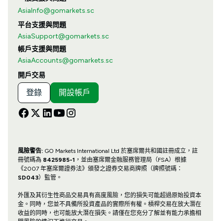
AsiaInfo@gomarkets.sc
平台支援與問題
AsiaSupport@gomarkets.sc
帳戶支援與問題
AsiaAccounts@gomarkets.sc
開戶交易
登錄
開設帳戶
風險警告:
GO Markets International Ltd 於塞席爾共和國註冊成立，註
冊號碼為
8425985-1
，並由塞席爾金融服務管理局（FSA）根據
《2007 年塞席爾證券法》頒發之證券交易商牌照（牌照號碼：
SD043
）監管。
外匯及其衍生性商品交易具有高度風險，您的損失可能超過原始投資本
金。同時，您並不具備所投資產品的實際所有權。槓桿交易在放大潛在
收益的同時，也可能放大潛在損失。請僅在您充分了解並有能力承擔相