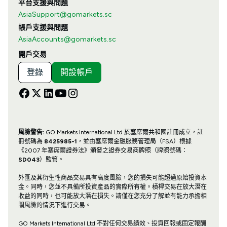
平台支援與問題
AsiaSupport@gomarkets.sc
帳戶支援與問題
AsiaAccounts@gomarkets.sc
開戶交易
登錄
開設帳戶
風險警告:
GO Markets International Ltd 於塞席爾共和國註冊成立，註
冊號碼為
8425985-1
，並由塞席爾金融服務管理局（FSA）根據
《2007 年塞席爾證券法》頒發之證券交易商牌照（牌照號碼：
SD043
）監管。
外匯及其衍生性商品交易具有高度風險，您的損失可能超過原始投資本
金。同時，您並不具備所投資產品的實際所有權。槓桿交易在放大潛在
收益的同時，也可能放大潛在損失。請僅在您充分了解並有能力承擔相
關風險的情況下進行交易。
GO Markets International Ltd 不對任何交易績效、投資回報或固定報酬