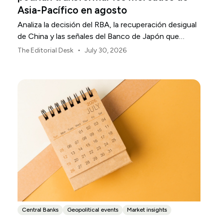
Asia-Pacífico en agosto
Analiza la decisión del RBA, la recuperación desigual
de China y las señales del Banco de Japón que
están definiendo los mercados, las divisas y el riesgo
•
The Editorial Desk
July 30, 2026
regional en Asia-Pacífico durante agosto de 2026.
Central Banks
Geopolitical events
Market insights