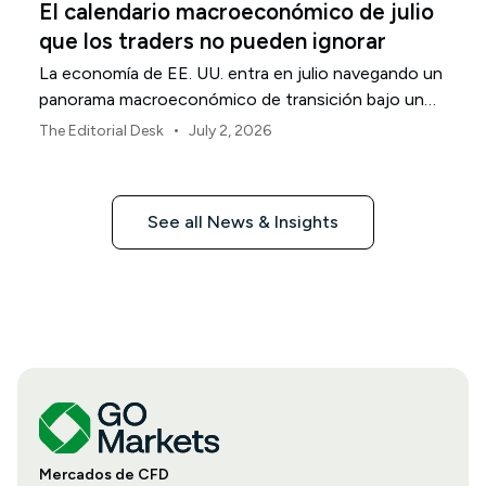
El calendario macroeconómico de julio
que los traders no pueden ignorar
La economía de EE. UU. entra en julio navegando un
panorama macroeconómico de transición bajo un
marco de política revisado de la Reserva Federal.
•
The Editorial Desk
July 2, 2026
See all News & Insights
Mercados de CFD