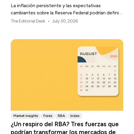
La inflación persistente y las expectativas
cambiantes sobre la Reserva Federal podrían definir
la volatilidad del mercado estadounidense durante
•
The Editorial Desk
July 30, 2026
agosto.
Market insights
Forex
RBA
Index
¿Un respiro del RBA? Tres fuerzas que
podrían transformar los mercados de