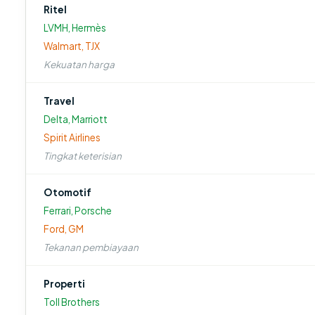
Ritel
LVMH, Hermès
Walmart, TJX
Kekuatan harga
Travel
Delta, Marriott
Spirit Airlines
Tingkat keterisian
Otomotif
Ferrari, Porsche
Ford, GM
Tekanan pembiayaan
Properti
Toll Brothers