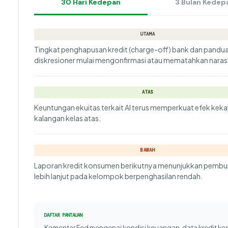
30 Hari Kedepan
3 Bulan Kedep
UTAMA
Tingkat penghapusan kredit (charge-off) bank dan panduan
diskresioner mulai mengonfirmasi atau mematahkan narasi 
ATAS
Keuntungan ekuitas terkait AI terus memperkuat efek keka
kalangan kelas atas.
BAWAH
Laporan kredit konsumen berikutnya menunjukkan pembu
lebih lanjut pada kelompok berpenghasilan rendah.
DAFTAR PANTAUAN
Komentar Fed mengenai kondisi keuangan, data kredit k