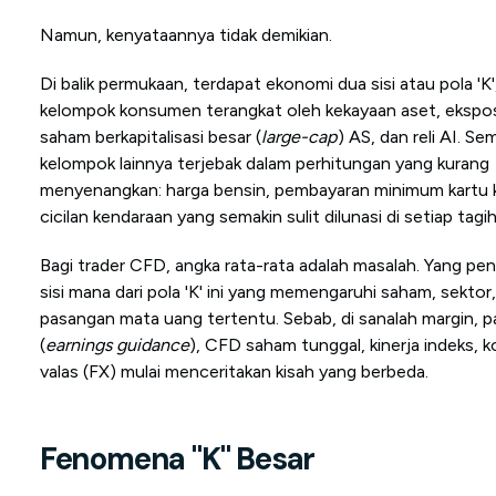
Namun, kenyataannya tidak demikian.
Di balik permukaan, terdapat ekonomi dua sisi atau pola 'K'
kelompok konsumen terangkat oleh kekayaan aset, ekspo
saham berkapitalisasi besar (
large-cap
) AS, dan reli AI. Se
kelompok lainnya terjebak dalam perhitungan yang kurang
menyenangkan: harga bensin, pembayaran minimum kartu k
cicilan kendaraan yang semakin sulit dilunasi di setiap tagi
Bagi trader CFD, angka rata-rata adalah masalah. Yang pen
sisi mana dari pola 'K' ini yang memengaruhi saham, sektor
pasangan mata uang tertentu. Sebab, di sanalah margin, p
(
earnings guidance
), CFD saham tunggal, kinerja indeks, 
valas (FX) mulai menceritakan kisah yang berbeda.
Fenomena
"K"
Besar