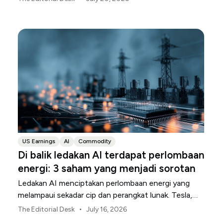
menjadi pendapatan.
US Earnings
AI
Commodity
Di balik ledakan AI terdapat perlombaan
energi: 3 saham yang menjadi sorotan
Ledakan AI menciptakan perlombaan energi yang
melampaui sekadar cip dan perangkat lunak. Tesla,
NextEra Energy, dan ExxonMobil berada di tiga
•
The Editorial Desk
July 16, 2026
bagian infrastruktur fisik yang menopangnya.