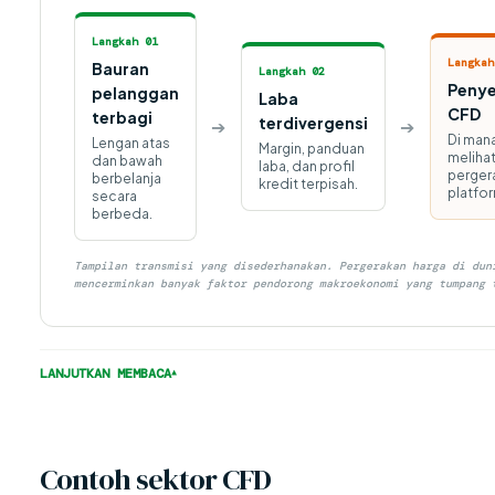
Langkah 01
Langkah
Bauran
Langkah 02
Penye
pelanggan
Laba
CFD
terbagi
terdivergensi
➔
➔
Di mana
Lengan atas
Margin, panduan
meliha
dan bawah
laba, dan profil
perger
berbelanja
kredit terpisah.
platfor
secara
berbeda.
Tampilan transmisi yang disederhanakan. Pergerakan harga di dun
mencerminkan banyak faktor pendorong makroekonomi yang tumpang 
LANJUTKAN MEMBACA
Contoh sektor CFD