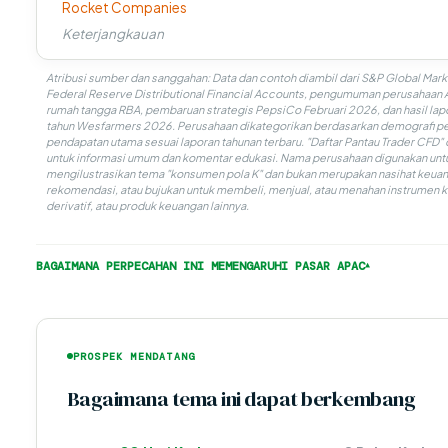
Rocket Companies
Keterjangkauan
Atribusi sumber dan sanggahan: Data dan contoh diambil dari S&P Global Marke
Federal Reserve Distributional Financial Accounts, pengumuman perusahaan A
rumah tangga RBA, pembaruan strategis PepsiCo Februari 2026, dan hasil la
tahun Wesfarmers 2026. Perusahaan dikategorikan berdasarkan demografi pe
pendapatan utama sesuai laporan tahunan terbaru. "Daftar Pantau Trader CFD"
untuk informasi umum dan komentar edukasi. Nama perusahaan digunakan unt
mengilustrasikan tema "konsumen pola K" dan bukan merupakan nasihat keuan
rekomendasi, atau bujukan untuk membeli, menjual, atau menahan instrumen 
derivatif, atau produk keuangan lainnya.
BAGAIMANA PERPECAHAN INI MEMENGARUHI PASAR APAC
PROSPEK MENDATANG
Bagaimana tema ini dapat berkembang