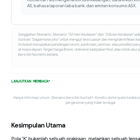
AS, bahasa laporan laba bank, dan emiten konsumsi ASX.
Sanggahan Skenario: Skenario "30 Hari Kedepan" dan "3 Bulan Kedepan" ad
ilustrasi "bagaimana-jika" untuk menguji tesis pasar dan mengidentifikasi kat
Ini bukan merupakan pandangan resmi, perkiraan, jaminan, atau prediksi pe
di masa depan. Target harga Brent, referensi kebijakan Fed, atau tolok ukur p
bersifat hipotetis belaka.
LANJUTKAN MEMBACA
Hanya informasi umum. Skenario bersifat ilustratif. Kondisi dunia nyata tunduk p
pergeseran yang tidak terduga.
Kesimpulan Utama
Pola 'K' bukanlah sebuah prakiraan, melainkan sebuah lensa.