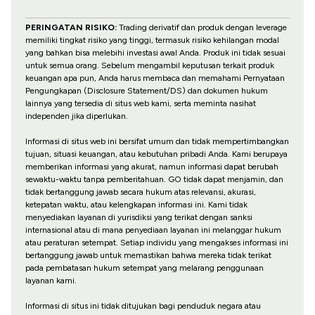
PERINGATAN RISIKO:
Trading derivatif dan produk dengan leverage
memiliki tingkat risiko yang tinggi, termasuk risiko kehilangan modal
yang bahkan bisa melebihi investasi awal Anda. Produk ini tidak sesuai
untuk semua orang. Sebelum mengambil keputusan terkait produk
keuangan apa pun, Anda harus membaca dan memahami Pernyataan
Pengungkapan (Disclosure Statement/DS) dan dokumen hukum
lainnya yang tersedia di situs web kami, serta meminta nasihat
independen jika diperlukan.
Informasi di situs web ini bersifat umum dan tidak mempertimbangkan
tujuan, situasi keuangan, atau kebutuhan pribadi Anda. Kami berupaya
memberikan informasi yang akurat, namun informasi dapat berubah
sewaktu-waktu tanpa pemberitahuan. GO tidak dapat menjamin, dan
tidak bertanggung jawab secara hukum atas relevansi, akurasi,
ketepatan waktu, atau kelengkapan informasi ini. Kami tidak
menyediakan layanan di yurisdiksi yang terikat dengan sanksi
internasional atau di mana penyediaan layanan ini melanggar hukum
atau peraturan setempat. Setiap individu yang mengakses informasi ini
bertanggung jawab untuk memastikan bahwa mereka tidak terikat
pada pembatasan hukum setempat yang melarang penggunaan
layanan kami.
Informasi di situs ini tidak ditujukan bagi penduduk negara atau