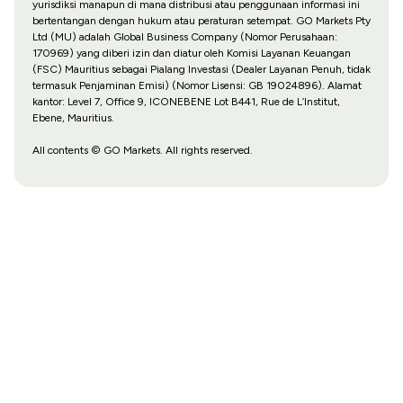
yurisdiksi manapun di mana distribusi atau penggunaan informasi ini
bertentangan dengan hukum atau peraturan setempat. GO Markets Pty
Ltd (MU) adalah Global Business Company (Nomor Perusahaan:
170969) yang diberi izin dan diatur oleh Komisi Layanan Keuangan
(FSC) Mauritius sebagai Pialang Investasi (Dealer Layanan Penuh, tidak
termasuk Penjaminan Emisi) (Nomor Lisensi: GB 19024896). Alamat
kantor: Level 7, Office 9, ICONEBENE Lot B441, Rue de L’Institut,
Ebene, Mauritius.
All contents © GO Markets. All rights reserved.