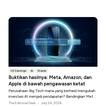
US Earnings
AI
Shares
Buktikan hasilnya: Meta, Amazon, dan
Apple di bawah pengawasan ketat
Perusahaan Big Tech mana yang berhasil mengubah
investasi AI menjadi pendapatan? Bandingkan Meta,
Amazon, dan Apple di musim laporan keuangan ini.
•
The Editorial Desk
July 24, 2026