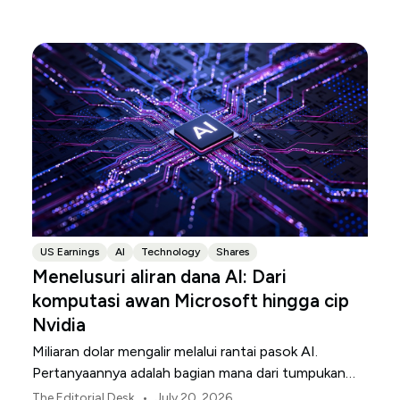
US Earnings
AI
Technology
Shares
Menelusuri aliran dana AI: Dari
komputasi awan Microsoft hingga cip
Nvidia
Miliaran dolar mengalir melalui rantai pasok AI.
Pertanyaannya adalah bagian mana dari tumpukan
teknologi tersebut yang mengubah investasi itu
•
The Editorial Desk
July 20, 2026