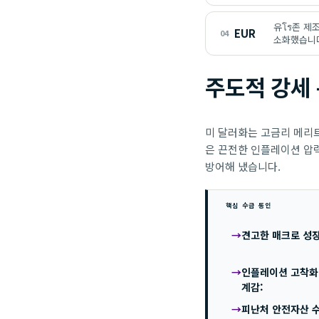
유โร존 제
EUR
04
소화했습니
주도적 강세 통
미 달러화는 고금리 메리트
은 끈전한 인플레이션 압력
방어해 냈습니다.
핵심 수급 동인
견고한 매크로 성장
인플레이션 고착화
계감:
피난처 안전자산 수