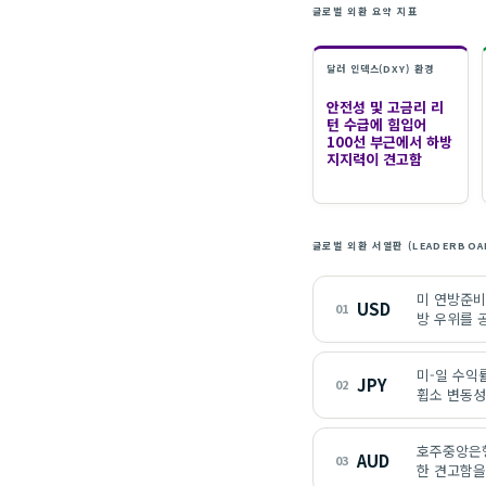
글로벌 외환 요약 지표
달러 인덱스(DXY) 환경
안전성 및 고금리 리
턴 수급에 힘입어
100선 부근에서 하방
지지력이 견고함
글로벌 외환 서열판 (LEADERBOA
미 연방준비제
USD
01
방 우위를 
미-일 수익
JPY
02
휩소 변동성
호주중앙은행
AUD
03
한 견고함을