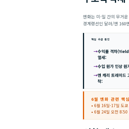
엔화는 미-일 간의 무거운
경계령선인 달러/엔 160
핵심 수급 동인
수익률 격차(Yield
열세:
수입 원가 인상 원
엔 캐리 트레이드 
착:
6월 엔화 관련 핵
• 6월 16일-17일 
• 6월 24일 오전 8:5