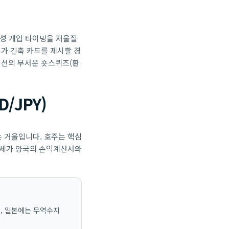
동성 개입 타이밍을 저울질
추가 긴축 카드를 제시할 경
포지션의 무서운 숏스퀴즈(환
/JPY)
는 거울입니다. 호주는 핵심
승세가 양국의 손익계산서와
, 일본에는 무역수지