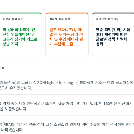
최강세 통화 자산
최약세 통화 자산
중앙은행 메인 ธีม
미 달러화(USD), 끈
일본 엔화(JPY), 미-
연준 피벗(인하) 시점
전한 인플레이션 및
일 간 무거운 금리 격
후행 재평가에 따른
고금리 장기화 기조로
차 및 수입 에너지 원
글로벌 정책 차별화
상방 지지
가 부담에 노출
심화
RD)
도(Fed)의 고금리 장기화(Higher-for-longer) 통화정책 기조가 한층 공고해짐에
공고히 유지했습니다.
률 격차 속에서 외환당국의 기습적인 실물 개입 마디가인 달러/엔 160엔선 인근에서
을 노출했습니다.
(RBA)의 매파적 긴축 정책 고수 스탠스와 원자재 위탁 수출의 하방 경직성에 힘입
 나타냈습니다.