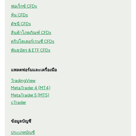
ฟอเร็กซ์ CFDs
หุ้น CFDs
ดัชนี CFDs
สินค้าโภคภัณฑ์ CFDs
คริปโตเคอร์เรนซี CFDs
พันธบัตร & ETF CFDs
แพลตฟอร์มและเครื่องมือ
TradingView
MetaTrader 4 (MT4)
MetaTrader 5 (MT5)
cTrader
ข้อมูลบัญชี
ประเภทบัญชี