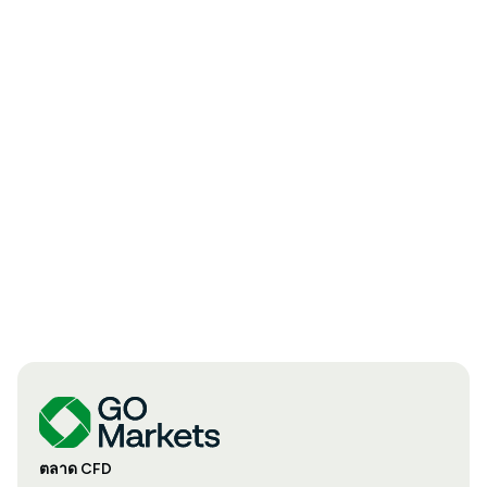
ตลาด CFD