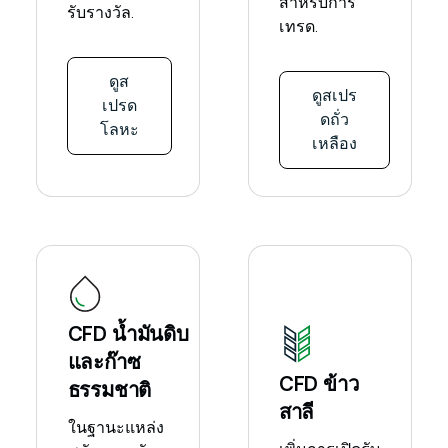
สำหรับการ
รับรางวัล.
เทรด.
ดูส
ดูสเปร
เปรด
ดถั่ว
โลหะ
เหลือง
CFD น้ำมันดิบ
และก๊าซ
CFD ข้าว
ธรรมชาติ
สาลี
ในฐานะแหล่ง