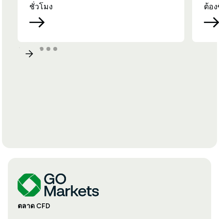
ชั่วโมง
ต้อง
ตลาด CFD