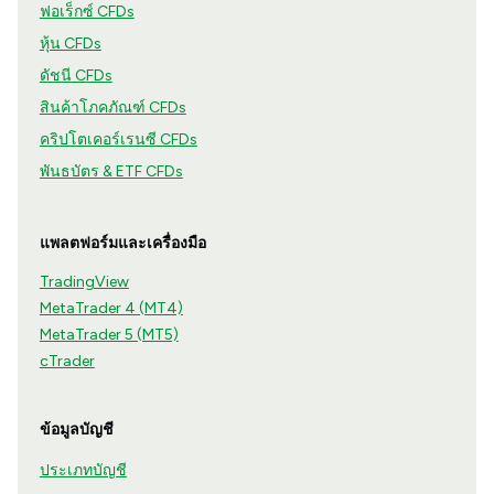
ฟอเร็กซ์ CFDs
หุ้น CFDs
ดัชนี CFDs
สินค้าโภคภัณฑ์ CFDs
คริปโตเคอร์เรนซี CFDs
พันธบัตร & ETF CFDs
แพลตฟอร์มและเครื่องมือ
TradingView
MetaTrader 4 (MT4)
MetaTrader 5 (MT5)
cTrader
ข้อมูลบัญชี
ประเภทบัญชี