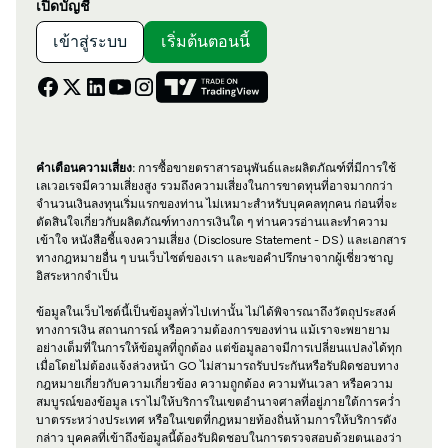
เปิดบัญชี
เข้าสู่ระบบ
เริ่มต้นตอนนี้
คำเตือนความเสี่ยง:
การซื้อขายตราสารอนุพันธ์และผลิตภัณฑ์ที่มีการใช้
เลเวอเรจมีความเสี่ยงสูง รวมถึงความเสี่ยงในการขาดทุนที่อาจมากกว่า
จำนวนเงินลงทุนเริ่มแรกของท่าน ไม่เหมาะสำหรับบุคคลทุกคน ก่อนที่จะ
ตัดสินใจเกี่ยวกับผลิตภัณฑ์ทางการเงินใด ๆ ท่านควรอ่านและทำความ
เข้าใจ หนังสือชี้แจงความเสี่ยง (Disclosure Statement - DS) และเอกสาร
ทางกฎหมายอื่น ๆ บนเว็บไซต์ของเรา และขอคำปรึกษาจากผู้เชี่ยวชาญ
อิสระหากจำเป็น
ข้อมูลในเว็บไซต์นี้เป็นข้อมูลทั่วไปเท่านั้น ไม่ได้พิจารณาถึงวัตถุประสงค์
ทางการเงิน สถานการณ์ หรือความต้องการของท่าน แม้เราจะพยายาม
อย่างเต็มที่ในการให้ข้อมูลที่ถูกต้อง แต่ข้อมูลอาจมีการเปลี่ยนแปลงได้ทุก
เมื่อโดยไม่ต้องแจ้งล่วงหน้า GO ไม่สามารถรับประกันหรือรับผิดชอบทาง
กฎหมายเกี่ยวกับความเกี่ยวข้อง ความถูกต้อง ความทันเวลา หรือความ
สมบูรณ์ของข้อมูล เราไม่ให้บริการในเขตอำนาจศาลที่อยู่ภายใต้การคว่ำ
บาตรระหว่างประเทศ หรือในเขตที่กฎหมายท้องถิ่นห้ามการให้บริการดัง
กล่าว บุคคลที่เข้าถึงข้อมูลนี้ต้องรับผิดชอบในการตรวจสอบด้วยตนเองว่า