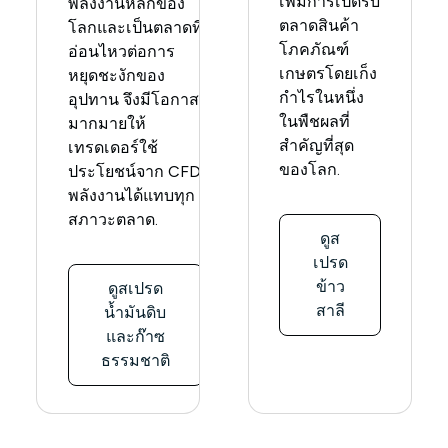
เพิ่มการเปิดรับ
พลังงานหลักของ
ตลาดสินค้า
โลกและเป็นตลาดที่
โภคภัณฑ์
อ่อนไหวต่อการ
เกษตรโดยเก็ง
หยุดชะงักของ
กำไรในหนึ่ง
อุปทาน จึงมีโอกาส
ในพืชผลที่
มากมายให้
สำคัญที่สุด
เทรดเดอร์ใช้
ของโลก.
ประโยชน์จาก CFD
พลังงานได้แทบทุก
สภาวะตลาด.
ดูส
เปรด
ข้าว
ดูสเปรด
สาลี
น้ำมันดิบ
และก๊าซ
ธรรมชาติ