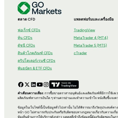
ตลาด CFD
แพลตฟอร์มและเครื่องมือ
ฟอเร็กซ์ CFDs
TradingView
หุ้น CFDs
MetaTrader 4 (MT4)
ดัชนี CFDs
MetaTrader 5 (MT5)
สินค้าโภคภัณฑ์ CFDs
cTrader
คริปโตเคอร์เรนซี CFDs
พันธบัตร & ETF CFDs
คำเตือนความเสี่ยง:
การซื้อขายตราสารอนุพันธ์และผลิตภัณฑ์ที่มีการใช้เลเ
ผลิตภัณฑ์ทางการเงินใด ๆ ท่านควรอ่านและทำความเข้าใจ หนังสือชี้แจงคว
ข้อมูลในเว็บไซต์นี้เป็นข้อมูลทั่วไปเท่านั้น ไม่ได้พิจารณาถึงวัตถุประสงค
หน้า GO ไม่สามารถรับประกันหรือรับผิดชอบทางกฎหมายเกี่ยวกับความเกี่
ท้องถิ่นห้ามการให้บริการดังกล่าว บุคคลที่เข้าถึงข้อมูลนี้ต้องรับผิดช