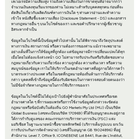
เลเวอเรจมีความเสี่ยงสูง รวมถึงความเสี่ยงในการขาดทุนที่อาจมากกว่า
จำนวนเงินลงทุนเริ่มแรกของท่าน ไม่เหมาะสำหรับบุคคลทุกคน ก่อนที่จะ
ตัดสินใจเกี่ยวกับผลิตภัณฑ์ทางการเงินใด ๆ ท่านควรอ่านและทำความ
เข้าใจ หนังสือชี้แจงความเสี่ยง (Disclosure Statement - DS) และเอกสาร
ทางกฎหมายอื่น ๆ บนเว็บไซต์ของเรา และขอคำปรึกษาจากผู้เชี่ยวชาญ
อิสระหากจำเป็น
ข้อมูลในเว็บไซต์นี้เป็นข้อมูลทั่วไปเท่านั้น ไม่ได้พิจารณาถึงวัตถุประสงค์
ทางการเงิน สถานการณ์ หรือความต้องการของท่าน แม้เราจะพยายาม
อย่างเต็มที่ในการให้ข้อมูลที่ถูกต้อง แต่ข้อมูลอาจมีการเปลี่ยนแปลงได้ทุก
เมื่อโดยไม่ต้องแจ้งล่วงหน้า GO ไม่สามารถรับประกันหรือรับผิดชอบทาง
กฎหมายเกี่ยวกับความเกี่ยวข้อง ความถูกต้อง ความทันเวลา หรือความ
สมบูรณ์ของข้อมูล เราไม่ให้บริการในเขตอำนาจศาลที่อยู่ภายใต้การคว่ำ
บาตรระหว่างประเทศ หรือในเขตที่กฎหมายท้องถิ่นห้ามการให้บริการดัง
กล่าว บุคคลที่เข้าถึงข้อมูลนี้ต้องรับผิดชอบในการตรวจสอบด้วยตนเองว่า
ไม่มีข้อจำกัดทางกฎหมายในการใช้บริการของเรา
ข้อมูลในเว็บไซต์นี้ไม่ได้มุ่งเป้าไปยังผู้พำนักอาศัยในประเทศหรือเขต
อำนาจศาลใด ๆ ที่การเผยแพร่หรือการใช้งานข้อมูลดังกล่าวจะขัดต่อ
กฎหมายหรือข้อบังคับในท้องถิ่น GO Markets Pty Ltd (MU) เป็นบริษัท
Global Business (เลขทะเบียนบริษัท 170969) ที่ได้รับอนุญาตและอยู่ภาย
ใต้การกำกับดูแลของ คณะกรรมการบริการทางการเงิน (FSC) แห่ง
มอริเชียส ในฐานะนายหน้าซื้อขายหลักทรัพย์ (บริการเต็มรูปแบบ ยกเว้น
การรับประกันการจัดจำหน่าย) (เลขที่ใบอนุญาต GB 19024896) ที่อยู่
สำนักงาน: Level 7, Office 9, ICONEBENE Lot B441, Rue de L’Institut,