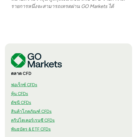
รายการหนึ่งจะสามารถเทรดผ่าน GO Markets ได้
ตลาด CFD
ฟอเร็กซ์ CFDs
หุ้น CFDs
ดัชนี CFDs
สินค้าโภคภัณฑ์ CFDs
คริปโตเคอร์เรนซี CFDs
พันธบัตร & ETF CFDs