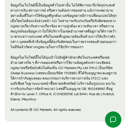
ข้อมูลในเว็บไซต์นี้เป็นข้อมูลทั่วไปเท่านั้น ไม่ได้พิจารณาถึงวัตถุประสงค์
ทางการเงิน สถานการณ์ หรือความต้องการของท่าน แม้เราจะพยายาม
อย่างเต็มที่ในการให้ข้อมูลที่ถูกต้อง แต่ข้อมูลอาจมีการเปลี่ยนแปลงได้ทุก
เมื่อโดยไม่ต้องแจ้งล่วงหน้า GO ไม่สามารถรับประกันหรือรับผิดชอบทาง
กฎหมายเกี่ยวกับความเกี่ยวข้อง ความถูกต้อง ความทันเวลา หรือความ
สมบูรณ์ของข้อมูล เราไม่ให้บริการในเขตอำนาจศาลที่อยู่ภายใต้การคว่ำ
บาตรระหว่างประเทศ หรือในเขตที่กฎหมายท้องถิ่นห้ามการให้บริการดัง
กล่าว บุคคลที่เข้าถึงข้อมูลนี้ต้องรับผิดชอบในการตรวจสอบด้วยตนเองว่า
ไม่มีข้อจำกัดทางกฎหมายในการใช้บริการของเรา
ข้อมูลในเว็บไซต์นี้ไม่ได้มุ่งเป้าไปยังผู้พำนักอาศัยในประเทศหรือเขต
อำนาจศาลใด ๆ ที่การเผยแพร่หรือการใช้งานข้อมูลดังกล่าวจะขัดต่อ
กฎหมายหรือข้อบังคับในท้องถิ่น GO Markets Pty Ltd (MU) เป็นบริษัท
Global Business (เลขทะเบียนบริษัท 170969) ที่ได้รับอนุญาตและอยู่ภาย
ใต้การกำกับดูแลของ คณะกรรมการบริการทางการเงิน (FSC) แห่ง
มอริเชียส ในฐานะนายหน้าซื้อขายหลักทรัพย์ (บริการเต็มรูปแบบ ยกเว้น
การรับประกันการจัดจำหน่าย) (เลขที่ใบอนุญาต GB 19024896) ที่อยู่
สำนักงาน: Level 7, Office 9, ICONEBENE Lot B441, Rue de L’Institut,
Ebene, Mauritius
All contents © GO Markets. All rights reserved.