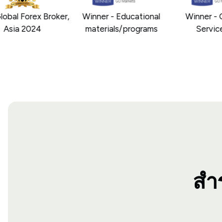
bal Forex Broker,
Winner - Educational
Winner - C
Asia 2024
materials/programs
Service 
สำ