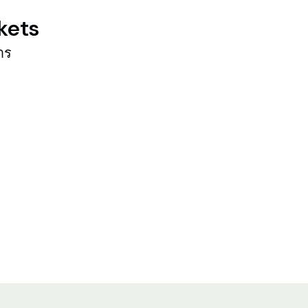
kets
าร
น