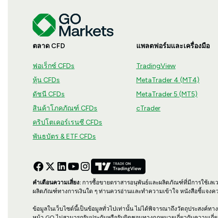
ตลาด CFD
แพลตฟอร์มและเครื่องมือ
ฟอเร็กซ์ CFDs
TradingView
หุ้น CFDs
MetaTrader 4 (MT4)
ดัชนี CFDs
MetaTrader 5 (MT5)
สินค้าโภคภัณฑ์ CFDs
cTrader
คริปโตเคอร์เรนซี CFDs
พันธบัตร & ETF CFDs
คำเตือนความเสี่ยง:
การซื้อขายตราสารอนุพันธ์และผลิตภัณฑ์ที่มีการใช้เลเ
ผลิตภัณฑ์ทางการเงินใด ๆ ท่านควรอ่านและทำความเข้าใจ หนังสือชี้แจงคว
ข้อมูลในเว็บไซต์นี้เป็นข้อมูลทั่วไปเท่านั้น ไม่ได้พิจารณาถึงวัตถุประสงค
หน้า GO ไม่สามารถรับประกันหรือรับผิดชอบทางกฎหมายเกี่ยวกับความเกี่