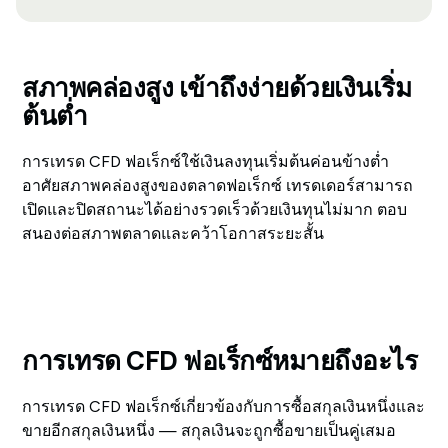
สภาพคล่องสูง เข้าถึงง่ายด้วยเงินเริ่ม
ต้นต่ำ
การเทรด CFD ฟอเร็กซ์ใช้เงินลงทุนเริ่มต้นค่อนข้างต่ำ
อาศัยสภาพคล่องสูงของตลาดฟอเร็กซ์ เทรดเดอร์สามารถ
เปิดและปิดสถานะได้อย่างรวดเร็วด้วยเงินทุนไม่มาก ตอบ
สนองต่อสภาพตลาดและคว้าโอกาสระยะสั้น
การเทรด CFD ฟอเร็กซ์หมายถึงอะไร
การเทรด CFD ฟอเร็กซ์เกี่ยวข้องกับการซื้อสกุลเงินหนึ่งและ
ขายอีกสกุลเงินหนึ่ง — สกุลเงินจะถูกซื้อขายเป็นคู่เสมอ