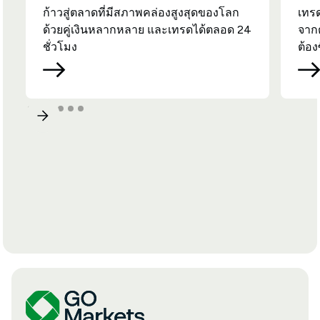
ก้าวสู่ตลาดที่มีสภาพคล่องสูงสุดของโลก
เทร
ด้วยคู่เงินหลากหลาย และเทรดได้ตลอด 24
จาก
ชั่วโมง
ต้อง