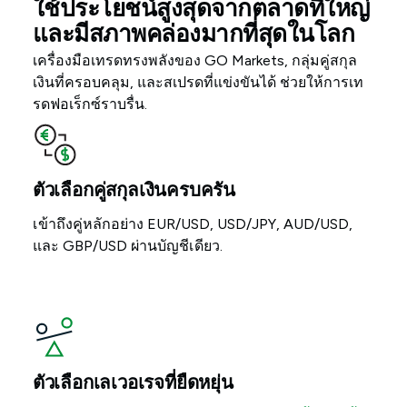
ใช้ประโยชน์สูงสุดจากตลาดที่ใหญ่
และมีสภาพคล่องมากที่สุดในโลก
เครื่องมือเทรดทรงพลังของ GO Markets, กลุ่มคู่สกุล
เงินที่ครอบคลุม, และสเปรดที่แข่งขันได้ ช่วยให้การเท
รดฟอเร็กซ์ราบรื่น.
ตัวเลือกคู่สกุลเงินครบครัน
เข้าถึงคู่หลักอย่าง EUR/USD, USD/JPY, AUD/USD,
และ GBP/USD ผ่านบัญชีเดียว.
ตัวเลือกเลเวอเรจที่ยืดหยุ่น