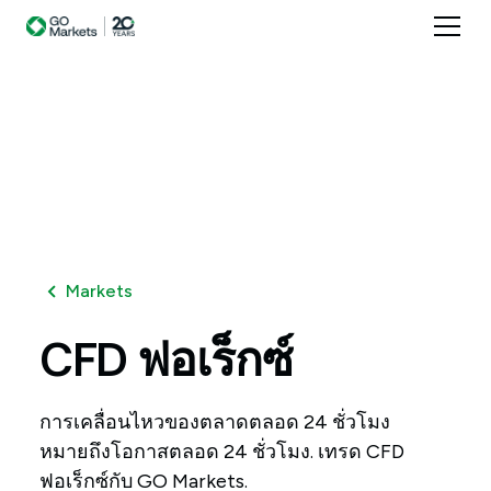
Markets
CFD
ฟอเร็กซ์
การเคลื่อนไหวของตลาดตลอด 24 ชั่วโมง
หมายถึงโอกาสตลอด 24 ชั่วโมง. เทรด CFD
ฟอเร็กซ์กับ GO Markets.