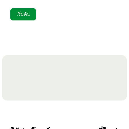
เริ่มต้น