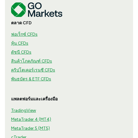
ตลาด CFD
ฟอเร็กซ์ CFDs
หุ้น CFDs
ดัชนี CFDs
สินค้าโภคภัณฑ์ CFDs
คริปโตเคอร์เรนซี CFDs
พันธบัตร & ETF CFDs
แพลตฟอร์มและเครื่องมือ
TradingView
MetaTrader 4 (MT4)
MetaTrader 5 (MT5)
cTrader