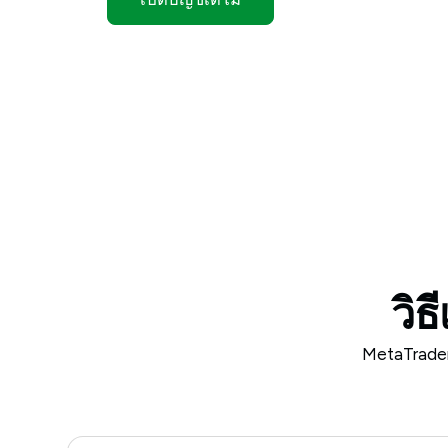
วิธ
MetaTrader