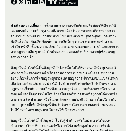
คำเตือนความเสี่ยง:
การซื้อขายตราสารอนุพันธ์และผลิตภัณฑ์ที่มีการใช้
เลเวอเรจมีความเสี่ยงสูง รวมถึงความเสี่ยงในการขาดทุนที่อาจมากกว่า
จำนวนเงินลงทุนเริ่มแรกของท่าน ไม่เหมาะสำหรับบุคคลทุกคน ก่อนที่จะ
ตัดสินใจเกี่ยวกับผลิตภัณฑ์ทางการเงินใด ๆ ท่านควรอ่านและทำความ
เข้าใจ หนังสือชี้แจงความเสี่ยง (Disclosure Statement - DS) และเอกสาร
ทางกฎหมายอื่น ๆ บนเว็บไซต์ของเรา และขอคำปรึกษาจากผู้เชี่ยวชาญ
อิสระหากจำเป็น
ข้อมูลในเว็บไซต์นี้เป็นข้อมูลทั่วไปเท่านั้น ไม่ได้พิจารณาถึงวัตถุประสงค์
ทางการเงิน สถานการณ์ หรือความต้องการของท่าน แม้เราจะพยายาม
อย่างเต็มที่ในการให้ข้อมูลที่ถูกต้อง แต่ข้อมูลอาจมีการเปลี่ยนแปลงได้ทุก
เมื่อโดยไม่ต้องแจ้งล่วงหน้า GO ไม่สามารถรับประกันหรือรับผิดชอบทาง
กฎหมายเกี่ยวกับความเกี่ยวข้อง ความถูกต้อง ความทันเวลา หรือความ
สมบูรณ์ของข้อมูล เราไม่ให้บริการในเขตอำนาจศาลที่อยู่ภายใต้การคว่ำ
บาตรระหว่างประเทศ หรือในเขตที่กฎหมายท้องถิ่นห้ามการให้บริการดัง
กล่าว บุคคลที่เข้าถึงข้อมูลนี้ต้องรับผิดชอบในการตรวจสอบด้วยตนเองว่า
ไม่มีข้อจำกัดทางกฎหมายในการใช้บริการของเรา
ข้อมูลในเว็บไซต์นี้ไม่ได้มุ่งเป้าไปยังผู้พำนักอาศัยในประเทศหรือเขต
อำนาจศาลใด ๆ ที่การเผยแพร่หรือการใช้งานข้อมูลดังกล่าวจะขัดต่อ
กฎหมายหรือข้อบังคับในท้องถิ่น GO Markets Pty Ltd (MU) เป็นบริษัท