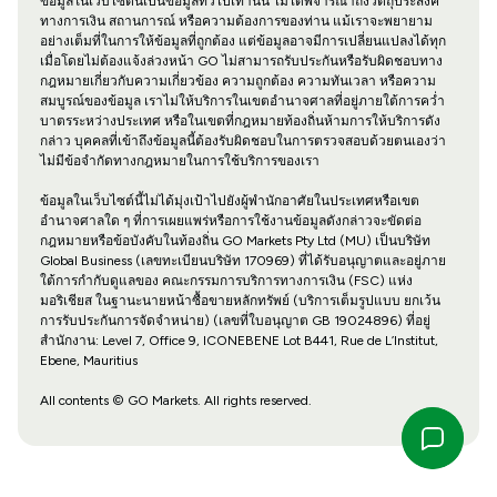
ข้อมูลในเว็บไซต์นี้เป็นข้อมูลทั่วไปเท่านั้น ไม่ได้พิจารณาถึงวัตถุประสงค์
ทางการเงิน สถานการณ์ หรือความต้องการของท่าน แม้เราจะพยายาม
อย่างเต็มที่ในการให้ข้อมูลที่ถูกต้อง แต่ข้อมูลอาจมีการเปลี่ยนแปลงได้ทุก
เมื่อโดยไม่ต้องแจ้งล่วงหน้า GO ไม่สามารถรับประกันหรือรับผิดชอบทาง
กฎหมายเกี่ยวกับความเกี่ยวข้อง ความถูกต้อง ความทันเวลา หรือความ
สมบูรณ์ของข้อมูล เราไม่ให้บริการในเขตอำนาจศาลที่อยู่ภายใต้การคว่ำ
บาตรระหว่างประเทศ หรือในเขตที่กฎหมายท้องถิ่นห้ามการให้บริการดัง
กล่าว บุคคลที่เข้าถึงข้อมูลนี้ต้องรับผิดชอบในการตรวจสอบด้วยตนเองว่า
ไม่มีข้อจำกัดทางกฎหมายในการใช้บริการของเรา
ข้อมูลในเว็บไซต์นี้ไม่ได้มุ่งเป้าไปยังผู้พำนักอาศัยในประเทศหรือเขต
อำนาจศาลใด ๆ ที่การเผยแพร่หรือการใช้งานข้อมูลดังกล่าวจะขัดต่อ
กฎหมายหรือข้อบังคับในท้องถิ่น GO Markets Pty Ltd (MU) เป็นบริษัท
Global Business (เลขทะเบียนบริษัท 170969) ที่ได้รับอนุญาตและอยู่ภาย
ใต้การกำกับดูแลของ คณะกรรมการบริการทางการเงิน (FSC) แห่ง
มอริเชียส ในฐานะนายหน้าซื้อขายหลักทรัพย์ (บริการเต็มรูปแบบ ยกเว้น
การรับประกันการจัดจำหน่าย) (เลขที่ใบอนุญาต GB 19024896) ที่อยู่
สำนักงาน: Level 7, Office 9, ICONEBENE Lot B441, Rue de L’Institut,
Ebene, Mauritius
All contents © GO Markets. All rights reserved.