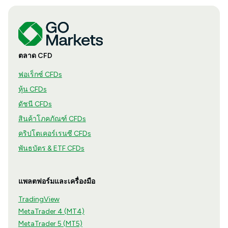
ตลาด CFD
ฟอเร็กซ์ CFDs
หุ้น CFDs
ดัชนี CFDs
สินค้าโภคภัณฑ์ CFDs
คริปโตเคอร์เรนซี CFDs
พันธบัตร & ETF CFDs
แพลตฟอร์มและเครื่องมือ
TradingView
MetaTrader 4 (MT4)
MetaTrader 5 (MT5)