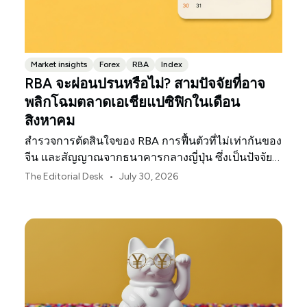
Market insights
Forex
RBA
Index
RBA จะผ่อนปรนหรือไม่? สามปัจจัยที่อาจ
พลิกโฉมตลาดเอเชียแปซิฟิกในเดือน
สิงหาคม
สำรวจการตัดสินใจของ RBA การฟื้นตัวที่ไม่เท่ากันของ
จีน และสัญญาณจากธนาคารกลางญี่ปุ่น ซึ่งเป็นปัจจัย
กำหนดทิศทางตลาด ค่าเงิน และความเสี่ยงในภูมิภาค
•
The Editorial Desk
July 30, 2026
เอเชียแปซิฟิกประจำเดือนสิงหาคม 2026