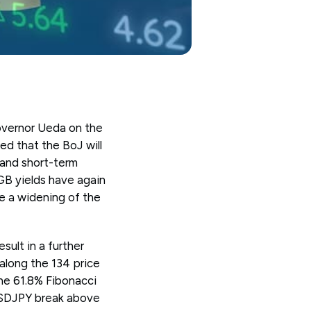
overnor Ueda on the
ed that the BoJ will
 and short-term
GB yields have again
ce a widening of the
sult in a further
along the 134 price
the 61.8% Fibonacci
 USDJPY break above