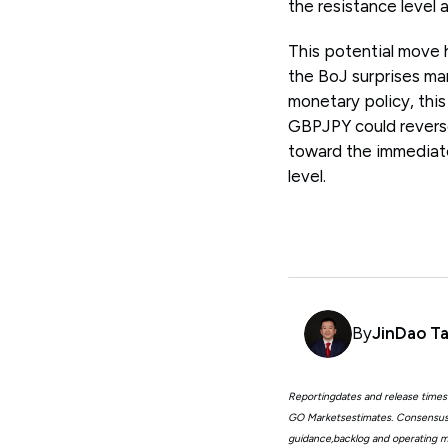
the resistance level 
This potential move h
the BoJ surprises ma
monetary policy, this
GBPJPY could reverse
toward the immediate
level.
By
JinDao Ta
Reportingdates and release times
GO Marketsestimates. Consensus 
guidance,backlog and operating me