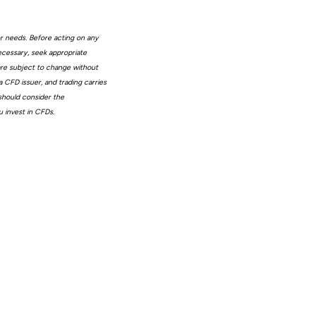
or needs. Before acting on any
ecessary, seek appropriate
 are subject to change without
 CFD issuer, and trading carries
 should consider the
 invest in CFDs.