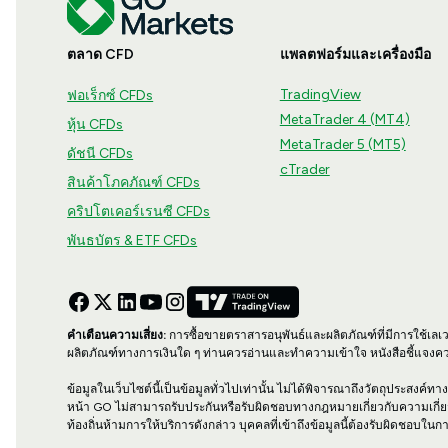
ตลาด CFD
แพลตฟอร์มและเครื่องมือ
TradingView
ฟอเร็กซ์ CFDs
MetaTrader 4 (MT4)
หุ้น CFDs
MetaTrader 5 (MT5)
ดัชนี CFDs
cTrader
สินค้าโภคภัณฑ์ CFDs
คริปโตเคอร์เรนซี CFDs
พันธบัตร & ETF CFDs
คำเตือนความเสี่ยง:
การซื้อขายตราสารอนุพันธ์และผลิตภัณฑ์ที่มีการใช้เลเ
ผลิตภัณฑ์ทางการเงินใด ๆ ท่านควรอ่านและทำความเข้าใจ หนังสือชี้แจงคว
ข้อมูลในเว็บไซต์นี้เป็นข้อมูลทั่วไปเท่านั้น ไม่ได้พิจารณาถึงวัตถุประสงค
หน้า GO ไม่สามารถรับประกันหรือรับผิดชอบทางกฎหมายเกี่ยวกับความเกี่
ท้องถิ่นห้ามการให้บริการดังกล่าว บุคคลที่เข้าถึงข้อมูลนี้ต้องรับผิดช