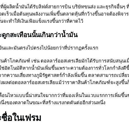
วที่ผู้ผลิตน้ำมันได้รับลิฟต์สายการบิน บริษัทขนส่ง และธุรกิจอื่นๆ 
ดเร็วเมื่อต้นทุนพลังงานเพิ่มขึ้นตลาดหุ้นที่กว้างขึ้นอาจต้อง
ขึ้นจะทำให้เงินเฟ้อแข็งแรงขึ้นกว่าที่คาดไว้
กสะเทือนนั้นเกินกว่าน้ำมัน
ลเงินและมันตรงไปตรงไปน้อยกว่าที่ปรากฏครั้งแรก
บสินค้าโภคภัณฑ์ เช่น ดอลลาร์ออสเตรเลียมักได้รับการสนับสนุนเมื่
ใช่อัตโนมัติหากน้ำมันเพิ่มขึ้นเพราะความต้องการทั่วโลกกำลังดีข
องจากความเสี่ยงทางภูมิรัฐศาสตร์กำลังเพิ่มขึ้น ตลาดสามารถเปล
ส่งผลต่อดอลลาร์ออสเตรเลียแม้ว่าราคาสินค้าโภคภัณฑ์จะสูงขึ้น
รเคลื่อนไหวแบบนี้น่าสนใจมากกว่าที่มองเห็นในแวบแรกการเพิ่มขึ้น
ึ่งของตลาดในขณะที่สร้างแรงกดดันต่ออีกส่วนหนึ่ง
ะชื่อในเฟรม