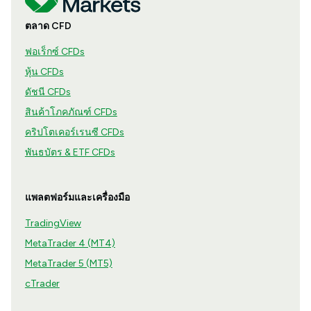
ตลาด CFD
ฟอเร็กซ์ CFDs
หุ้น CFDs
ดัชนี CFDs
สินค้าโภคภัณฑ์ CFDs
คริปโตเคอร์เรนซี CFDs
พันธบัตร & ETF CFDs
แพลตฟอร์มและเครื่องมือ
TradingView
MetaTrader 4 (MT4)
MetaTrader 5 (MT5)
cTrader