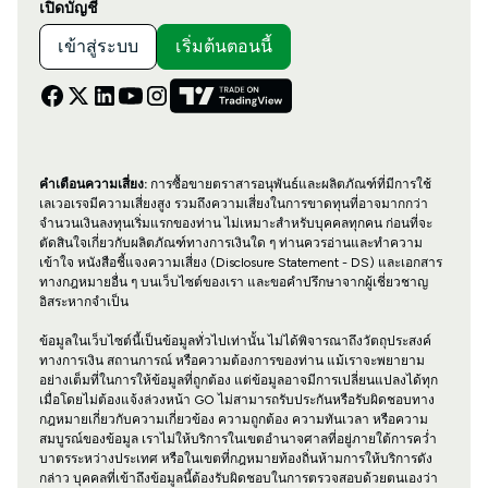
เปิดบัญชี
เข้าสู่ระบบ
เริ่มต้นตอนนี้
คำเตือนความเสี่ยง:
การซื้อขายตราสารอนุพันธ์และผลิตภัณฑ์ที่มีการใช้
เลเวอเรจมีความเสี่ยงสูง รวมถึงความเสี่ยงในการขาดทุนที่อาจมากกว่า
จำนวนเงินลงทุนเริ่มแรกของท่าน ไม่เหมาะสำหรับบุคคลทุกคน ก่อนที่จะ
ตัดสินใจเกี่ยวกับผลิตภัณฑ์ทางการเงินใด ๆ ท่านควรอ่านและทำความ
เข้าใจ หนังสือชี้แจงความเสี่ยง (Disclosure Statement - DS) และเอกสาร
ทางกฎหมายอื่น ๆ บนเว็บไซต์ของเรา และขอคำปรึกษาจากผู้เชี่ยวชาญ
อิสระหากจำเป็น
ข้อมูลในเว็บไซต์นี้เป็นข้อมูลทั่วไปเท่านั้น ไม่ได้พิจารณาถึงวัตถุประสงค์
ทางการเงิน สถานการณ์ หรือความต้องการของท่าน แม้เราจะพยายาม
อย่างเต็มที่ในการให้ข้อมูลที่ถูกต้อง แต่ข้อมูลอาจมีการเปลี่ยนแปลงได้ทุก
เมื่อโดยไม่ต้องแจ้งล่วงหน้า GO ไม่สามารถรับประกันหรือรับผิดชอบทาง
กฎหมายเกี่ยวกับความเกี่ยวข้อง ความถูกต้อง ความทันเวลา หรือความ
สมบูรณ์ของข้อมูล เราไม่ให้บริการในเขตอำนาจศาลที่อยู่ภายใต้การคว่ำ
บาตรระหว่างประเทศ หรือในเขตที่กฎหมายท้องถิ่นห้ามการให้บริการดัง
กล่าว บุคคลที่เข้าถึงข้อมูลนี้ต้องรับผิดชอบในการตรวจสอบด้วยตนเองว่า