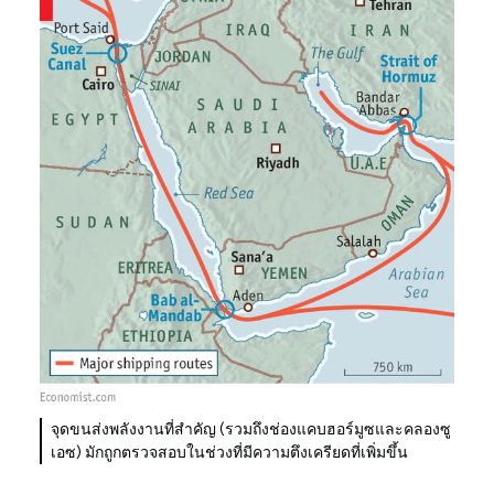
จุดขนส่งพลังงานที่สำคัญ (รวมถึงช่องแคบฮอร์มูซและคลองซู
เอซ) มักถูกตรวจสอบในช่วงที่มีความตึงเครียดที่เพิ่มขึ้น