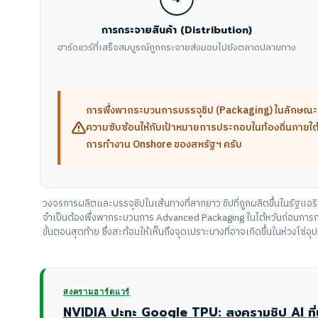
การกระจายสินค้า (Distribution)
ฮาร์ดแวร์ที่เสร็จสมบูรณ์ถูกกระจายส่งมอบไปยังตลาดปลายทาง
การพึ่งพากระบวนการบรรจุชิป (Packaging) ในลักษณะนี้
ความซับซ้อนให้กับเป้าหมายการประกอบในท้องถิ่นภายใ
การทำงาน Onshore ของสหรัฐฯ ครับ
วงจรการผลิตและบรรจุชิปในเส้นทางที่ลากยาว ชิปที่ถูกผลิตขึ้นในรัฐแอ
จำเป็นต้องพึ่งพากระบวนการ Advanced Packaging ในไต้หวันก่อนการก
ขั้นตอนสุดท้าย ซึ่งสะท้อนให้เห็นถึงจุดเปราะบางที่อาจเกิดขึ้นในห่วงโซ่อ
สงครามฮาร์ดแวร์
NVIDIA ปะทะ Google TPU: สงครามชิป AI ที่