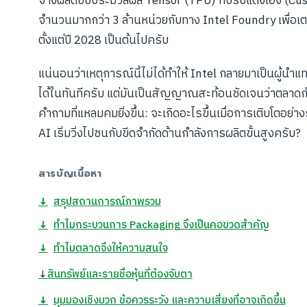
จ้างผลิตชิปประมวลผล Tensor (TPU) ที่ปรับแต่งเอง (Cu
จำนวนมากกว่า 3 ล้านหน่วยกับทาง Intel Foundry เพื่อเ
ตั้งแต่ปี 2028 เป็นต้นไปครับ
แน่นอนว่าเหตุการณ์นี้ไม่ได้ทำให้ Intel กลายมาเป็นผู้นำแ
ได้ในทันทีครับ แต่มันเป็นสัญญาณสะท้อนชัดเจนว่าตลาดกำ
คำถามที่แหลมคมยิ่งขึ้น: จะเกิดอะไรขึ้นเมื่อการเติบโตอย่
AI เริ่มวิ่งไปชนกับขีดจำกัดด้านกำลังการผลิตขั้นสูงครับ?
สารบัญเนื้อหา
↓
สรุปสถานการณ์ภาพรวม
↓
ทำไมกระบวนการ Packaging จึงเป็นคอขวดสำคัญ
↓
ทำไมตลาดจึงให้ความสนใจ
↓
สินทรัพย์และรายชื่อหุ้นที่ต้องจับตา
↓
มุมมองเชิงบวก ข้อควรระวัง และความเสี่ยงที่อาจเกิดขึ้น