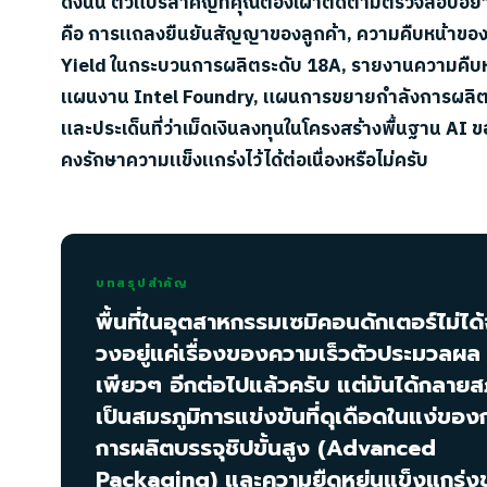
ดังนั้น ตัวแปรสำคัญที่คุณต้องเฝ้าติดตามตรวจสอบอย่า
คือ การแถลงยืนยันสัญญาของลูกค้า, ความคืบหน้าของ
Yield ในกระบวนการผลิตระดับ 18A, รายงานความคืบ
แผนงาน Intel Foundry, แผนการขยายกำลังการผลิ
และประเด็นที่ว่าเม็ดเงินลงทุนในโครงสร้างพื้นฐาน AI 
คงรักษาความแข็งแกร่งไว้ได้ต่อเนื่องหรือไม่ครับ
บทสรุปสำคัญ
พื้นที่ในอุตสาหกรรมเซมิคอนดักเตอร์ไม่ได้
วงอยู่แค่เรื่องของความเร็วตัวประมวลผล
เพียวๆ อีกต่อไปแล้วครับ แต่มันได้กลาย
เป็นสมรภูมิการแข่งขันที่ดุเดือดในแง่ของ
การผลิตบรรจุชิปขั้นสูง (Advanced
Packaging) และความยืดหยุ่นแข็งแกร่