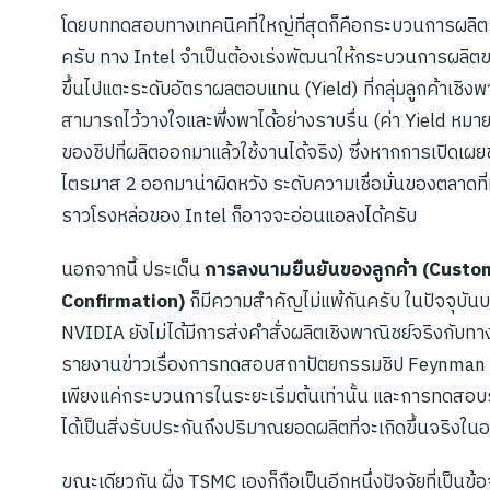
โดยบททดสอบทางเทคนิคที่ใหญ่ที่สุดก็คือกระบวนการผลิต
ครับ ทาง Intel จำเป็นต้องเร่งพัฒนาให้กระบวนการผลิต
ขึ้นไปแตะระดับอัตราผลตอบแทน (Yield) ที่กลุ่มลูกค้าเชิงพ
สามารถไว้วางใจและพึ่งพาได้อย่างราบรื่น (ค่า Yield หมาย
ของชิปที่ผลิตออกมาแล้วใช้งานได้จริง) ซึ่งหากการเปิดเผย
ไตรมาส 2 ออกมาน่าผิดหวัง ระดับความเชื่อมั่นของตลาดที่มี
ราวโรงหล่อของ Intel ก็อาจจะอ่อนแอลงได้ครับ
นอกจากนี้ ประเด็น
การลงนามยืนยันของลูกค้า (Custo
Confirmation)
ก็มีความสำคัญไม่แพ้กันครับ ในปัจจุบันบ
NVIDIA ยังไม่ได้มีการส่งคำสั่งผลิตเชิงพาณิชย์จริงกับทา
รายงานข่าวเรื่องการทดสอบสถาปัตยกรรมชิป Feynman ย
เพียงแค่กระบวนการในระยะเริ่มต้นเท่านั้น และการทดสอบ
ได้เป็นสิ่งรับประกันถึงปริมาณยอดผลิตที่จะเกิดขึ้นจริงใ
ขณะเดียวกัน ฝั่ง TSMC เองก็ถือเป็นอีกหนึ่งปัจจัยที่เป็นข้