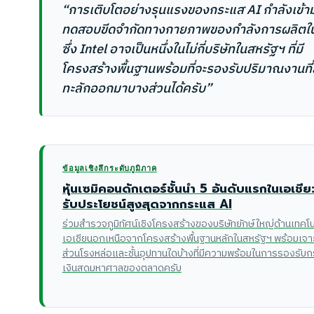
“การเติบโตอย่างรุนแรงของกระแส AI กำลังเข้า
ทดสอบขีดจำกัดทางกายภาพของกำลังการผลิตใน
ซึ่ง Intel อาจเป็นหนึ่งในไม่กี่บริษัทในสหรัฐฯ ที่มี
โครงสร้างพื้นฐานพร้อมที่จะรองรับปริมาณงานที่
ทะลักออกมาบางส่วนได้ครับ”
ข้อมูลเชิงลึกระดับภูมิภาค
หุ้นเซมิคอนดักเตอร์ชั้นนำ 5 อันดับแรกในเอเชีย: 
รับประโยชน์สูงสุดจากกระแส AI
ร่วมสำรวจภูมิทัศน์เชิงโครงสร้างของบริษัทยักษ์ใหญ่ด้านเทคโน
เอเชียนอกเหนือจากโครงสร้างพื้นฐานหลักในสหรัฐฯ พร้อมเจาะล
ส่วนโรงหล่อและชั้นอุปทานใดบ้างที่มีความพร้อมในการรองรับ
เงินสดมหาศาลของตลาดครับ