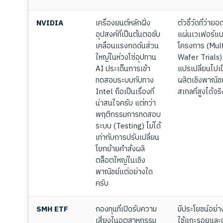
NVIDIA
เครื่องยนต์หลักฝั่ง
ตัวชี้วัดที่ว่า
อุปสงค์ที่เป็นต้นตอขับ
แผ่นเวเฟอร์แ
เคลื่อนแรงกดดันส่วน
โครงการ (Mult
ใหญ่ในห่วงโซ่อุปทาน
Wafer Trials
AI ประเด็นการเข้า
แปรเปลี่ยนไปเป
ทดสอบระบบกับทาง
ผลิตเชิงพาณิช
Intel ถือเป็นเรื่องที่
สเกลที่สูงได้จริ
น่าสนใจครับ แต่ทว่า
พฤติกรรมการทดสอบ
ระบบ (Testing) ไม่ได้
เท่ากับการปรับเปลี่ยน
โยกย้ายคำสั่งผลิ
ตล็อตใหญ่ในเชิง
พาณิชย์แต่อย่างใด
ครับ
SMH ETF
กองทุนที่เปิดรับความ
มีประโยชน์อย่า
เสี่ยงในอุตสาหกรรม
ใช้แกะรอยแล