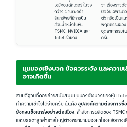
เซมิคอนดักเตอร์ในวง
ว่า เรื่องราวดั
กว้าง ผ่านตะกร้า
ปัจจัยเฉพาะตั
สินทรัพย์ที่มีการปัน
ตัว หรือเป็นแน
ส่วนน้ำหนักในหุ้น
พฤติกรรมของ
TSMC, NVIDIA และ
อุตสาหกรรมใ
Intel ร่วมกัน
ครับ
มุมมองเชิงบวก ข้อควรระวัง และความเสี่
อาจเกิดขึ้น
สมมติฐานที่คอยช่วยสนับสนุนมุมมองเชิงบวกของหุ้น Intel เ
ทำความเข้าใจได้ง่ายครับ นั่นคือ
อุปสงค์ความต้องการซื
ยังคงแข็งแกร่งอย่างต่อเนื่อง
, กำลังการผลิตของ TSMC ย
และบรรดาลูกค้ารายใหญ่ต่างพยายามมองหาโรงหล่อทางเลื