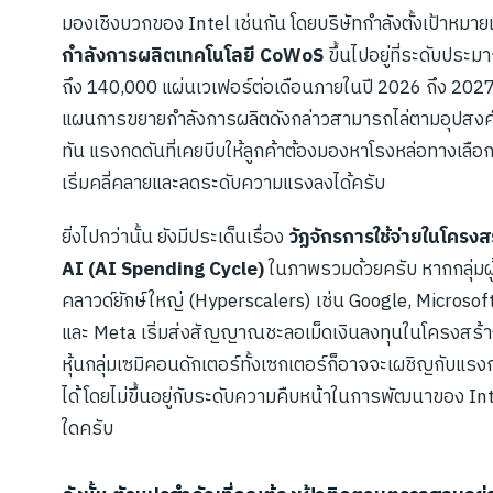
มองเชิงบวกของ Intel เช่นกัน โดยบริษัทกำลังตั้งเป้าหมาย
กำลังการผลิตเทคโนโลยี CoWoS
ขึ้นไปอยู่ที่ระดับปร
ถึง 140,000 แผ่นเวเฟอร์ต่อเดือนภายในปี 2026 ถึง 2027
แผนการขยายกำลังการผลิตดังกล่าวสามารถไล่ตามอุปสงค
ทัน แรงกดดันที่เคยบีบให้ลูกค้าต้องมองหาโรงหล่อทางเลือก
เริ่มคลี่คลายและลดระดับความแรงลงได้ครับ
ยิ่งไปกว่านั้น ยังมีประเด็นเรื่อง
วัฏจักรการใช้จ่ายในโครงส
AI (AI Spending Cycle)
ในภาพรวมด้วยครับ หากกลุ่มผู
คลาวด์ยักษ์ใหญ่ (Hyperscalers) เช่น Google, Microso
และ Meta เริ่มส่งสัญญาณชะลอเม็ดเงินลงทุนในโครงสร้
หุ้นกลุ่มเซมิคอนดักเตอร์ทั้งเซกเตอร์ก็อาจจะเผชิญกับแรง
ได้ โดยไม่ขึ้นอยู่กับระดับความคืบหน้าในการพัฒนาของ Int
ใดครับ