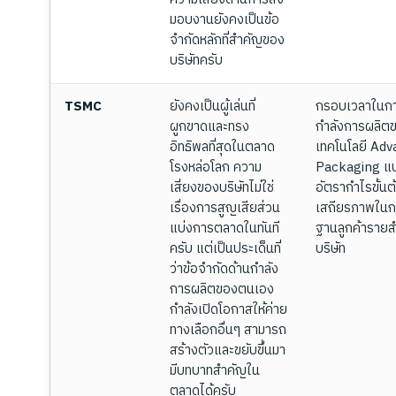
มอบงานยังคงเป็นข้อ
จำกัดหลักที่สำคัญของ
บริษัทครับ
TSMC
ยังคงเป็นผู้เล่นที่
กรอบเวลาในก
ผูกขาดและทรง
กำลังการผลิต
อิทธิพลที่สุดในตลาด
เทคโนโลยี Ad
โรงหล่อโลก ความ
Packaging แ
เสี่ยงของบริษัทไม่ใช่
อัตรากำไรขั้นต
เรื่องการสูญเสียส่วน
เสถียรภาพในก
แบ่งการตลาดในทันที
ฐานลูกค้ารายส
ครับ แต่เป็นประเด็นที่
บริษัท
ว่าข้อจำกัดด้านกำลัง
การผลิตของตนเอง
กำลังเปิดโอกาสให้ค่าย
ทางเลือกอื่นๆ สามารถ
สร้างตัวและขยับขึ้นมา
มีบทบาทสำคัญใน
ตลาดได้ครับ