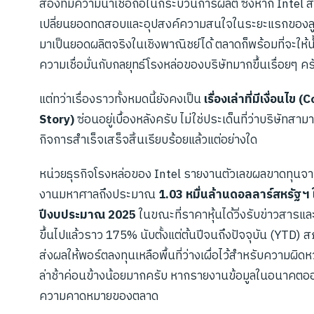
สองที่มีความน่าเชื่อถือในกระบวนการผลิต ซึ่งหาก Intel
เปลี่ยนยอดทดสอบและอุปสงค์ความสนใจในระยะแรกของลูก
มาเป็นยอดผลิตจริงในเชิงพาณิชย์ได้ ตลาดก็พร้อมที่จะให้
ความเชื่อมั่นกับกลยุทธ์โรงหล่อของบริษัทมากขึ้นเรื่อยๆ คร
แต่ทว่าเรื่องราวทั้งหมดนี้ยังคงเป็น
เรื่องเล่าที่มีเงื่อนไข
Story)
ซ่อนอยู่เบื้องหลังครับ ไม่ใช่ประเด็นที่ว่าบริษัทสา
กิจการสำเร็จเสร็จสิ้นเรียบร้อยแล้วแต่อย่างใด
หน่วยธุรกิจโรงหล่อของ Intel รายงานตัวเลขผลขาดทุนจ
งานมหาศาลถึงประมาณ
1.03 หมื่นล้านดอลลาร์สหรัฐฯ 
ปีงบประมาณ 2025
ในขณะที่ราคาหุ้นได้วิ่งรับข่าวสารและ
ขึ้นไปแล้วราว 175% นับตั้งแต่ต้นปีจนถึงปัจจุบัน (YTD) ส
ส่งผลให้พอร์ตลงทุนเหลือพื้นที่ว่างเผื่อไว้สำหรับความผิด
ล่าช้าค่อนข้างน้อยมากครับ หากรายงานข้อมูลในอนาคตออ
ความคาดหมายของตลาด