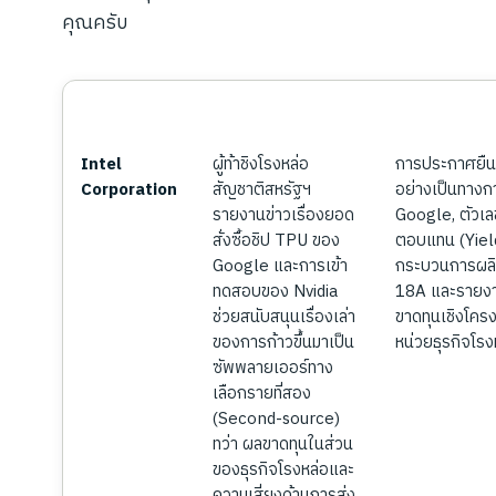
คุณครับ
ชื่อหุ้น
ทำไมจึงมีความสำคัญ
ประเด็นที่ต้อ
Intel
ผู้ท้าชิงโรงหล่อ
การประกาศยืนยั
Corporation
สัญชาติสหรัฐฯ
อย่างเป็นทาง
รายงานข่าวเรื่องยอด
Google, ตัวเ
สั่งซื้อชิป TPU ของ
ตอบแทน (Yiel
Google และการเข้า
กระบวนการผลิ
ทดสอบของ Nvidia
18A และรายง
ช่วยสนับสนุนเรื่องเล่า
ขาดทุนเชิงโคร
ของการก้าวขึ้นมาเป็น
หน่วยธุรกิจโรง
ซัพพลายเออร์ทาง
เลือกรายที่สอง
(Second-source)
ทว่า ผลขาดทุนในส่วน
ของธุรกิจโรงหล่อและ
ความเสี่ยงด้านการส่ง