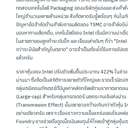
ทดสอบเทคโนโลยี Packaging ของบริษัทคู่แข่งและส่งคำสั่
ใหญ่จำนวนหลายล้านหน่วย สิ่งที่ตลาดรับรู้พร้อมๆ กันในทัน
ปัญหาข้อจำกัดด้านกำลังการผลิตของ TSMC อาจกำลังบีบให
มองหาทางเลือกอื่น, เทคโนโลยีของ Intel เริ่มมีความน่าเชื่
ในสายตาของลูกค้าระดับบิ๊ก และเรื่องเล่าเดิมๆ ที่ว่า "Intel 
กว่าจะมีนัยสำคัญในตลาด" อาจจำเป็นต้องได้รับการอัปเดต
แล้วครับ
ราคาหุ้นของ Intel ปรับตัวเพิ่มขึ้นประมาณ 422% ในช่วง 1
ผ่านมา ซึ่งถือเป็นสถิติการขยายตัวที่ใหญ่และรวดเร็วผิดปก
กลุ่มเซมิคอนดักเตอร์ที่มีมูลค่าหลักทรัพย์ตามราคาตลาดข
(Large-cap) สำหรับกลุ่มเทรดเดอร์ ผลกระทบเชิงส่งผ่าน
(Transmission Effect) นั้นขยายวงกว้างเกินกว่าตัวหุ้น In
อย่างเดียวครับ เพราะเรื่องราวความแข็งแกร่งของโรงหล่อ
Foundry อาจช่วยดึงดูดเม็ดเงินลงทุนให้ไหลเข้าสู่กลุ่มหุ้นเซ