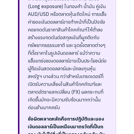
(Long exposure) ในทองคำ น้ำมัน คู่เงิน
AUD/USD หรือตลาดหุ้นเกิดใหม่ การแข็ง
ค่าของเงินดอลลาร์อาจทำหน้าที่เป็นปัจจัย
คอยกดดันราคาสินค้าโภคภัณฑ์ให้ต่ำลง
สร้างแรงกดดันต่อสกุลเงินที่ผูกติดกับ
ทรัพยากรธรรมชาติ และฉุดรั้งตลาดต่างๆ
ที่ตั้งราคาในรูปเงินดอลลาร์ แม้ว่าความ
แข็งแกร่งของดอลลาร์อาจเป็นประโยชน์ต่อ
ผู้ถือเงินสดดอลลาร์และนักลงทุนหุ้น
สหรัฐฯ บางส่วน ทว่าสำหรับเทรดเดอร์ที่
เปิดรับความเสี่ยงในสินค้าโภคภัณฑ์และ
ตลาดอัตราแลกเปลี่ยน (FX) ผลกระทบที่
เกิดขึ้นมักจะมีความซับซ้อนมากกว่านั้น
ค่อนข้างมากครับ
ข้อผิดพลาดหลักคือการปฏิบัติและมอง
เงินดอลลาร์เป็นเหมือนมาตรวัดที่เป็นก