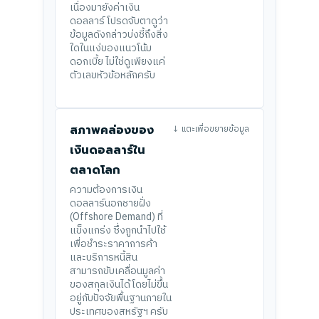
เนื่องมายังค่าเงิน
ดอลลาร์ โปรดจับตาดูว่า
ข้อมูลดังกล่าวบ่งชี้ถึงสิ่ง
ใดในแง่ของแนวโน้ม
ดอกเบี้ย ไม่ใช่ดูเพียงแค่
ตัวเลขหัวข้อหลักครับ
สภาพคล่องของ
↓ แตะเพื่อขยายข้อมูล
เงินดอลลาร์ใน
ตลาดโลก
ความต้องการเงิน
ดอลลาร์นอกชายฝั่ง
(Offshore Demand) ที่
แข็งแกร่ง ซึ่งถูกนำไปใช้
เพื่อชำระราคาการค้า
และบริการหนี้สิน
สามารถขับเคลื่อนมูลค่า
ของสกุลเงินได้โดยไม่ขึ้น
อยู่กับปัจจัยพื้นฐานภายใน
ประเทศของสหรัฐฯ ครับ