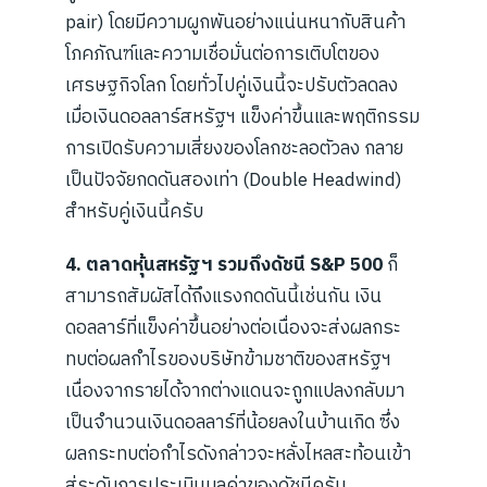
pair) โดยมีความผูกพันอย่างแน่นหนากับสินค้า
โภคภัณฑ์และความเชื่อมั่นต่อการเติบโตของ
เศรษฐกิจโลก โดยทั่วไปคู่เงินนี้จะปรับตัวลดลง
เมื่อเงินดอลลาร์สหรัฐฯ แข็งค่าขึ้นและพฤติกรรม
การเปิดรับความเสี่ยงของโลกชะลอตัวลง กลาย
เป็นปัจจัยกดดันสองเท่า (Double Headwind)
สำหรับคู่เงินนี้ครับ
4. ตลาดหุ้นสหรัฐฯ รวมถึงดัชนี S&P 500
ก็
สามารถสัมผัสได้ถึงแรงกดดันนี้เช่นกัน เงิน
ดอลลาร์ที่แข็งค่าขึ้นอย่างต่อเนื่องจะส่งผลกระ
ทบต่อผลกำไรของบริษัทข้ามชาติของสหรัฐฯ
เนื่องจากรายได้จากต่างแดนจะถูกแปลงกลับมา
เป็นจำนวนเงินดอลลาร์ที่น้อยลงในบ้านเกิด ซึ่ง
ผลกระทบต่อกำไรดังกล่าวจะหลั่งไหลสะท้อนเข้า
สู่ระดับการประเมินมูลค่าของดัชนีครับ