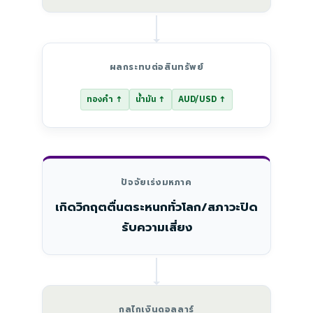
ผลกระทบต่อสินทรัพย์
ทองคำ ↑
น้ำมัน ↑
AUD/USD ↑
ปัจจัยเร่งมหภาค
เกิดวิกฤตตื่นตระหนกทั่วโลก/สภาวะปิด
รับความเสี่ยง
กลไกเงินดอลลาร์