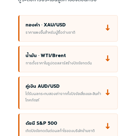
↓
ทองคำ · XAU/USD
ราคาแพงขึ้นสำหรับผู้ซื้อต่างชาติ
↓
น้ำมัน · WTI/Brent
การตั้งราคาในรูปดอลลาร์สร้างปัจจัยกดดัน
คู่เงิน AUD/USD
↓
ได้รับผลกระทบสองเท่าจากทั้งปัจจัยเสี่ยงและสินค้า
โภคภัณฑ์
↓
ดัชนี S&P 500
เกิดปัจจัยกดดันต่อผลกำไรของบริษัทข้ามชาติ