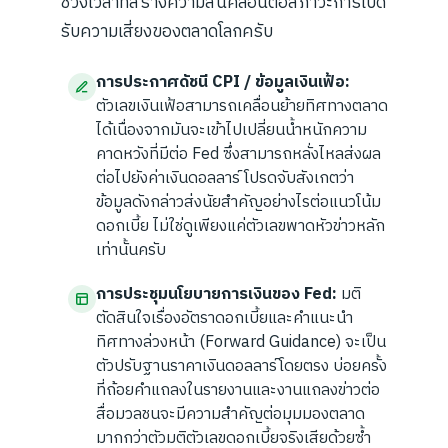
ช่วงเวลาที่สร้างความสั่นคลอนต่อสภาวะการเปิด
รับความเสี่ยงของตลาดโลกครับ
การประกาศดัชนี CPI / ข้อมูลเงินเฟ้อ:
ตัวเลขเงินเฟ้อสามารถเคลื่อนย้ายทิศทางตลาด
ได้เนื่องจากมันจะเข้าไปเปลี่ยนน้ำหนักความ
คาดหวังที่มีต่อ Fed ซึ่งสามารถหลั่งไหลส่งผล
ต่อไปยังค่าเงินดอลลาร์ โปรดจับสังเกตว่า
ข้อมูลดังกล่าวส่งนัยสำคัญอย่างไรต่อแนวโน้ม
ดอกเบี้ย ไม่ใช่ดูเพียงแค่ตัวเลขพาดหัวข่าวหลัก
เท่านั้นครับ
การประชุมนโยบายการเงินของ Fed:
มติ
ตัดสินใจเรื่องอัตราดอกเบี้ยและคำแนะนำ
ทิศทางล่วงหน้า (Forward Guidance) จะเป็น
ตัวปรับฐานราคาเงินดอลลาร์โดยตรง บ่อยครั้ง
ที่ถ้อยคำแถลงในรายงานและงานแถลงข่าวต่อ
สื่อมวลชนจะมีความสำคัญต่อมุมมองตลาด
มากกว่าตัวมติตัวเลขดอกเบี้ยจริงเสียด้วยซ้ำ