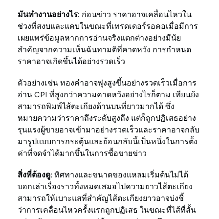
มันทำงานอย่างไร:
ก่อนข่าว ราคาอาจเคลื่อนไหวใน
ช่วงที่สงบและแคบในขณะที่เทรดเดอร์รอคอเมื่อมีการ
เผยแพร่ข้อมูลหากการอ่านจริงแตกต่างอย่างมีนัย
สำคัญจากความเห็นฉันทามติที่คาดหวัง การกำหนด
ราคาอาจเกิดขึ้นได้อย่างรวดเร็ว
ตัวอย่างเช่น ทองคำอาจพุ่งสูงขึ้นอย่างรวดเร็วเมื่อการ
อ่าน CPI ที่สูงกว่าความคาดหวังอย่างไรก็ตาม เทียนยัง
สามารถพิมพ์ไส้ตะเกียงด้านบนที่ยาวมากได้ ซึ่ง
หมายความว่าราคาถึงระดับสูงถึง แต่ก็ถูกปฏิเสธอย่าง
รุนแรงผู้ขายอาจเข้ามาอย่างรวดเร็วและราคาอาจกลับ
มารูปแบบการกระตุ้นและย้อนกลับนี้เป็นหนึ่งในการตั้ง
ค่าที่จดจำได้มากขึ้นในการซื้อขายข่าว
สิ่งที่ต้องดู:
ทิศทางและขนาดของแหลมเริ่มต้นไม่ได้
บอกเล่าเรื่องราวทั้งหมดเสมอไปความยาวไส้ตะเกียง
สามารถให้เบาะแสที่สำคัญไส้ตะเกียงยาวอาจบ่งชี้
ว่าการเคลื่อนไหวครั้งแรกถูกปฏิเสธ ในขณะที่ไส้ที่สั้น