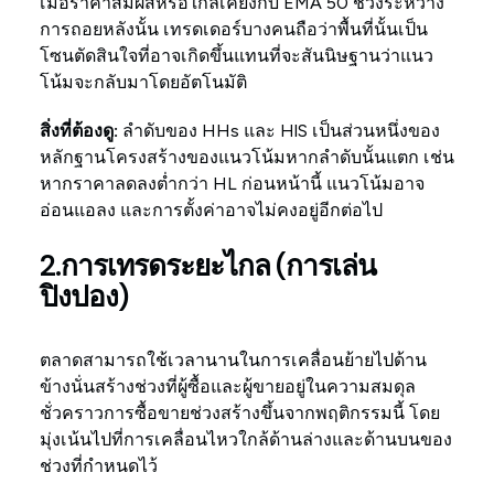
เมื่อราคาสัมผัสหรือใกล้เคียงกับ EMA 50 ช่วงระหว่าง
การถอยหลังนั้น เทรดเดอร์บางคนถือว่าพื้นที่นั้นเป็น
โซนตัดสินใจที่อาจเกิดขึ้นแทนที่จะสันนิษฐานว่าแนว
โน้มจะกลับมาโดยอัตโนมัติ
สิ่งที่ต้องดู:
ลำดับของ HHs และ HlS เป็นส่วนหนึ่งของ
หลักฐานโครงสร้างของแนวโน้มหากลำดับนั้นแตก เช่น
หากราคาลดลงต่ำกว่า HL ก่อนหน้านี้ แนวโน้มอาจ
อ่อนแอลง และการตั้งค่าอาจไม่คงอยู่อีกต่อไป
2.การเทรดระยะไกล (การเล่น
ปิงปอง)
ตลาดสามารถใช้เวลานานในการเคลื่อนย้ายไปด้าน
ข้างนั่นสร้างช่วงที่ผู้ซื้อและผู้ขายอยู่ในความสมดุล
ชั่วคราวการซื้อขายช่วงสร้างขึ้นจากพฤติกรรมนี้ โดย
มุ่งเน้นไปที่การเคลื่อนไหวใกล้ด้านล่างและด้านบนของ
ช่วงที่กำหนดไว้