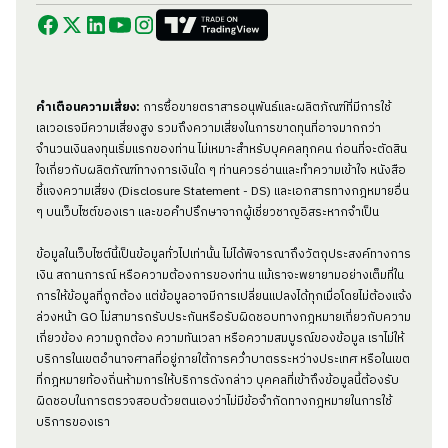
คำเตือนความเสี่ยง:
การซื้อขายตราสารอนุพันธ์และผลิตภัณฑ์ที่มีการใช้
เลเวอเรจมีความเสี่ยงสูง รวมถึงความเสี่ยงในการขาดทุนที่อาจมากกว่า
จำนวนเงินลงทุนเริ่มแรกของท่าน ไม่เหมาะสำหรับบุคคลทุกคน ก่อนที่จะตัดสิน
ใจเกี่ยวกับผลิตภัณฑ์ทางการเงินใด ๆ ท่านควรอ่านและทำความเข้าใจ หนังสือ
ชี้แจงความเสี่ยง (Disclosure Statement - DS) และเอกสารทางกฎหมายอื่น
ๆ บนเว็บไซต์ของเรา และขอคำปรึกษาจากผู้เชี่ยวชาญอิสระหากจำเป็น
ข้อมูลในเว็บไซต์นี้เป็นข้อมูลทั่วไปเท่านั้น ไม่ได้พิจารณาถึงวัตถุประสงค์ทางการ
เงิน สถานการณ์ หรือความต้องการของท่าน แม้เราจะพยายามอย่างเต็มที่ใน
การให้ข้อมูลที่ถูกต้อง แต่ข้อมูลอาจมีการเปลี่ยนแปลงได้ทุกเมื่อโดยไม่ต้องแจ้ง
ล่วงหน้า GO ไม่สามารถรับประกันหรือรับผิดชอบทางกฎหมายเกี่ยวกับความ
เกี่ยวข้อง ความถูกต้อง ความทันเวลา หรือความสมบูรณ์ของข้อมูล เราไม่ให้
บริการในเขตอำนาจศาลที่อยู่ภายใต้การคว่ำบาตรระหว่างประเทศ หรือในเขต
ที่กฎหมายท้องถิ่นห้ามการให้บริการดังกล่าว บุคคลที่เข้าถึงข้อมูลนี้ต้องรับ
ผิดชอบในการตรวจสอบด้วยตนเองว่าไม่มีข้อจำกัดทางกฎหมายในการใช้
บริการของเรา