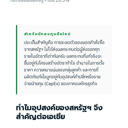
ที่แท้จริงของสหรัฐฯ เป็น 10.3%
สำหรับนักลงทุนมือใหม่
ประเด็นสำคัญคือ การชะลอตัวของยอดคำสั่งซื้อ
จากสหรัฐฯ ไม่ได้ส่งผลกระทบต่อผู้ส่งออกทุก
รายในอัตราที่เท่ากันครับ ผลกระทบที่แท้จริงจะ
ขึ้นอยู่กับโครงสร้างอัตรากำไร อำนาจในการตั้ง
ราคา ความหนาแน่นของกลุ่มลูกค้า และการที่
ผลิตภัณฑ์นั้นผูกอยู่กับอุปสงค์ค้าปลีกหรือราย
จ่ายฝ่ายทุน (CapEx) ของภาคองค์กรธุรกิจ
ทำไมอุปสงค์ของสหรัฐฯ จึง
สำคัญต่อเอเชีย