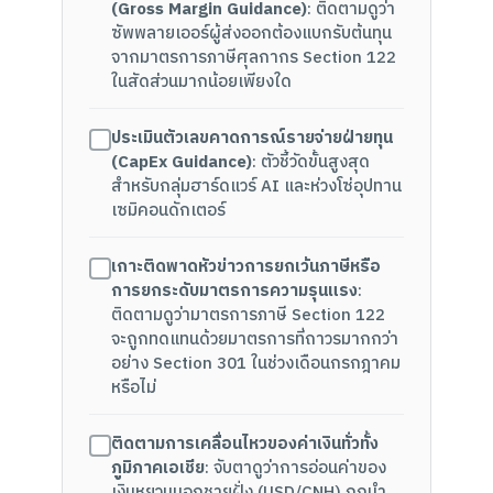
(Gross Margin Guidance)
: ติดตามดูว่า
ซัพพลายเออร์ผู้ส่งออกต้องแบกรับต้นทุน
จากมาตรการภาษีศุลกากร Section 122
ในสัดส่วนมากน้อยเพียงใด
ประเมินตัวเลขคาดการณ์รายจ่ายฝ่ายทุน
(CapEx Guidance)
: ตัวชี้วัดขั้นสูงสุด
สำหรับกลุ่มฮาร์ดแวร์ AI และห่วงโซ่อุปทาน
เซมิคอนดักเตอร์
เกาะติดพาดหัวข่าวการยกเว้นภาษีหรือ
การยกระดับมาตรการความรุนแรง
:
ติดตามดูว่ามาตรการภาษี Section 122
จะถูกทดแทนด้วยมาตรการที่ถาวรมากกว่า
อย่าง Section 301 ในช่วงเดือนกรกฎาคม
หรือไม่
ติดตามการเคลื่อนไหวของค่าเงินทั่วทั้ง
ภูมิภาคเอเชีย
: จับตาดูว่าการอ่อนค่าของ
เงินหยวนนอกชายฝั่ง (USD/CNH) ถูกนำ