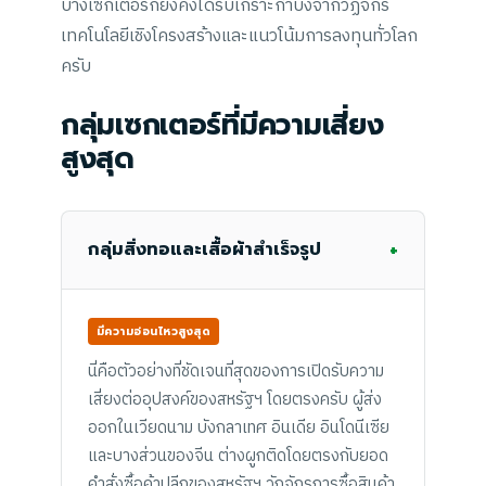
บางเซกเตอร์ก็ยังคงได้รับเกราะกำบังจากวัฏจักร
เทคโนโลยีเชิงโครงสร้างและแนวโน้มการลงทุนทั่วโลก
ครับ
กลุ่มเซกเตอร์ที่มีความเสี่ยง
สูงสุด
+
กลุ่มสิ่งทอและเสื้อผ้าสำเร็จรูป
มีความอ่อนไหวสูงสุด
นี่คือตัวอย่างที่ชัดเจนที่สุดของการเปิดรับความ
เสี่ยงต่ออุปสงค์ของสหรัฐฯ โดยตรงครับ ผู้ส่ง
ออกในเวียดนาม บังกลาเทศ อินเดีย อินโดนีเซีย
และบางส่วนของจีน ต่างผูกติดโดยตรงกับยอด
คำสั่งซื้อค้าปลีกของสหรัฐฯ วัฏจักรการซื้อสินค้า