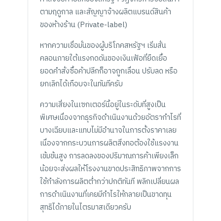
ตามฤดูกาล และสัญญาจ้างผลิตแบรนด์สินค้า
ของห้างร้าน (Private-label)
หากความเชื่อมั่นของผู้บริโภคสหรัฐฯ เริ่มสั่น
คลอนภายใต้แรงกดดันของเงินเฟ้อที่ยืดเยื้อ
ยอดคำสั่งซื้อค้าปลีกก็อาจถูกเลื่อน ปรับลด หรือ
ยกเลิกได้เกือบจะในทันทีครับ
ความเสี่ยงในเซกเตอร์นี้อยู่ในระดับที่สูงเป็น
พิเศษเนื่องจากธุรกิจดำเนินงานด้วยอัตรากำไรที่
บางเฉียบและแทบไม่มีอำนาจในการตั้งราคาเลย
เนื่องจากกระบวนการผลิตสิ่งทอต้องใช้แรงงาน
เข้มข้นสูง การลดลงของปริมาณการค้าเพียงเล็ก
น้อยจะส่งผลให้โรงงานขาดประสิทธิภาพจากการ
ใช้กำลังการผลิตต่ำกว่าปกติทันที พลิกเปลี่ยนผล
การดำเนินงานที่เคยมีกำไรให้กลายเป็นขาดทุน
สุทธิได้ภายในไตรมาสเดียวครับ