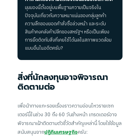
มุมมองนี้ตั้งอยู่บนพื้นฐานความเป็นจริงใน
ปัจจุบันเกี่ยวกับความหนาแน่นของกลุ่มลูกค้า
ความลึกของยอดคำสั่งซื้อล่วงหน้า และระดับ
สินค้าคงคลังค้าปลีกของสหรัฐฯ หรือเป็นเพียง
การยึดติดกับสิ่งที่เคยใช้ได้ผลในสภาพแวดล้อม
แบบอื่นในอดีตครับ?
สิ่งที่นักลงทุนอาจพิจารณา
ติดตามต่อ
เพื่อนำทางแกะรอยเรื่องราวความอ่อนไหวรายเซก
เตอร์นี้ในช่วง 30 ถึง 60 วันข้างหน้า เทรดเดอร์อาจ
พิจารณาเฝ้าติดตามตัวชี้วัดสำคัญเหล่านี้ โดยใช้ข้อมูล
สนับสนุนจาก
ปฏิทินเศรษฐกิจ
ครับ: