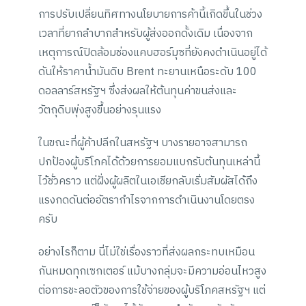
การปรับเปลี่ยนทิศทางนโยบายการค้านี้เกิดขึ้นในช่วง
เวลาที่ยากลำบากสำหรับผู้ส่งออกดั้งเดิม เนื่องจาก
เหตุการณ์ปิดล้อมช่องแคบฮอร์มุซที่ยังคงดำเนินอยู่ได้
ดันให้ราคาน้ำมันดิบ Brent ทะยานเหนือระดับ 100
ดอลลาร์สหรัฐฯ ซึ่งส่งผลให้ต้นทุนค่าขนส่งและ
วัตถุดิบพุ่งสูงขึ้นอย่างรุนแรง
ในขณะที่ผู้ค้าปลีกในสหรัฐฯ บางรายอาจสามารถ
ปกป้องผู้บริโภคได้ด้วยการยอมแบกรับต้นทุนเหล่านี้
ไว้ชั่วคราว แต่ฝั่งผู้ผลิตในเอเชียกลับเริ่มสัมผัสได้ถึง
แรงกดดันต่ออัตรากำไรจากการดำเนินงานโดยตรง
ครับ
อย่างไรก็ตาม นี่ไม่ใช่เรื่องราวที่ส่งผลกระทบเหมือน
กันหมดทุกเซกเตอร์ แม้บางกลุ่มจะมีความอ่อนไหวสูง
ต่อการชะลอตัวของการใช้จ่ายของผู้บริโภคสหรัฐฯ แต่