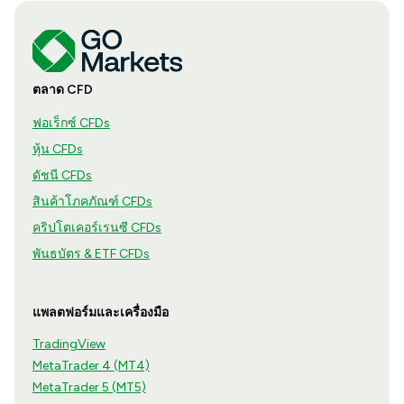
ตลาด CFD
ฟอเร็กซ์ CFDs
หุ้น CFDs
ดัชนี CFDs
สินค้าโภคภัณฑ์ CFDs
คริปโตเคอร์เรนซี CFDs
พันธบัตร & ETF CFDs
แพลตฟอร์มและเครื่องมือ
TradingView
MetaTrader 4 (MT4)
MetaTrader 5 (MT5)