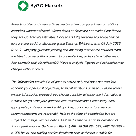
By
GO Markets
Reportingdates and release times are based on company investor relations
calendars whereconfirmed. Where dates or times are not marked confirmed,
they are GO Marketsestimates. Consensus EPS, revenue and analyst-range
data are sourced fromBloomberg and Earnings Whispers, as at 09 July 2026
(AEST). Company guidance,backlog and operating metrics are sourced from
the latest company filings orresults presentations, unless stated otherwise.
Any scenario analysis reflectsGO Markets analysis. Figures and schedules may
change without notice.
The information provided is of general nature only and does not take into
account your personal objectives, financial situations or needs. Before acting
on any information provided, you should consider whether the information is
suitable for you and your personal circumstances and if necessary, seek
appropriate professional advice. All opinions, conclusions, forecasts or
recommendations are reasonably held at the time of compilation but are
subject to change without notice. Past performance is not an indication of
future performance. Go Markets Pty Ltd, ABN 85 081 864 039, AFSL 254963 is
a CFD issuer, and trading carries significant risks and is not suitable for