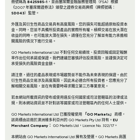
冊號碼為
8425985-1
，並由塞席爾金融服務管理局（FSA）根據
《2007 年塞席爾證券法》頒發之證券交易商牌照（牌照號碼：
SD043
）監管。
外匯及其衍生性商品交易具有高度風險，您的損失可能超過原始投資本
金。同時，您並不具備所投資產品的實際所有權。槓桿交易在放大潛在
收益的同時，也可能放大潛在損失。請僅在您充分了解並有能力承擔相
關風險的情況下進行交易。
GO Markets International Ltd 不對任何交易績效、投資回報或固定報酬
率作出任何承諾或保證。我們建議您審慎評估投資風險，並謹慎決定可
承受損失的風險資金金額。
請注意，過往的產品表現或市場趨勢並不能作為未來表現的保證。由於
衍生性商品交易涉及高度風險，因此未必適合所有投資者。您應充分了
解相關交易風險，並在有需要時尋求獨立第三方專業意見。
若本網站所載資訊的發布或使用違反任何國家或司法管轄區的法律或法
規，則本網站資訊並不針對該等國家或司法管轄區內的任何人士提供。
GO Markets International Ltd 已獲授權使用
「GO Markets」
商標，
該商標由註冊於澳洲維多利亞州的 GO Markets Pty Ltd 持有。
EU
Merchant Company：
GO Markets Ltd，Licence No. 322/17。
本網站由 GO Markets International Ltd 擁有及營運。GO Markets 高匯