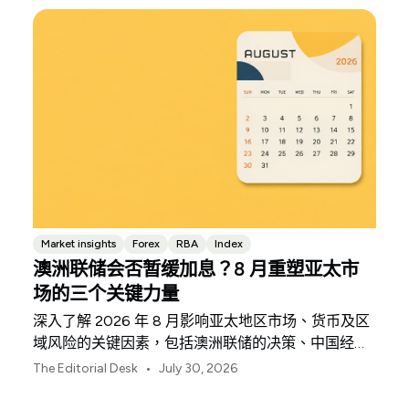
Market insights
Forex
RBA
Index
澳洲联储会否暂缓加息？8 月重塑亚太市
场的三个关键力量
深入了解 2026 年 8 月影响亚太地区市场、货币及区
域风险的关键因素，包括澳洲联储的决策、中国经济
复苏的不均衡表现以及日本央行释放的信号。
•
The Editorial Desk
July 30, 2026