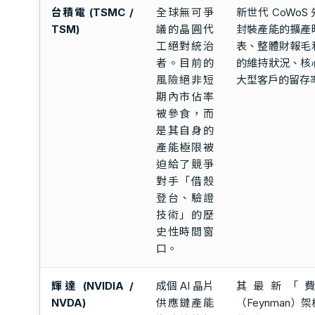
台積電 (TSMC /
全球無可爭
新世代 CoWoS
TSM)
議的晶圓代
封裝產能的擴產
工絕對統治
表、整體財報毛
者。目前的
的維持狀況、核
風險絕非短
大型客戶的留存
期內市佔率
被參食，而
是其自身的
產能極限被
迫給了競爭
對手「借殼
登台、驗證
技術」的歷
史性時間窗
口。
輝達 (NVIDIA /
成個 AI 晶片
其最新「
NVDA)
供應鏈產能
（Feynman）