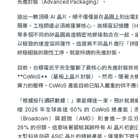
先進封裝（Advanced Packaging）。
造出一顆頂級 AI 晶片，絕不僅僅是在晶圓上刻出電
簡單。工程師還必須將運算核心、高頻寬記憶體（H
等多個不同的矽晶圓高度精密地銲接黏合在一起，
以極致的速度協同運作。這道將不同晶片進行「拼
終極組裝的剛性工序，就是所謂的先進封裝。
目前，台積電近乎完全壟斷了最核心的先進封裝技術
**CoWoS**（基板上晶片封裝）。然而，隨著大
算力的壓榨，CoWoS 產能目前已陷入嚴重的供不應
「根據投行調研數據：」單是輝達一家，預計就將
噬 2026 年全球高達 60% 的 CoWoS 總產能
（Broadcom）與超微（AMD）則會進一步瓜
26% 的份額。這意味著留給其餘所有 AI 晶片初創
大型科技自研 ASIC 晶片的殘餘產能，僅僅剩下微