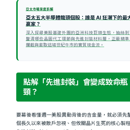
亞太市場深度拆解
亞太五大半導體龍頭個股：誰是 AI 狂潮下的最
贏家？
深入探尋美股基建外圍的亞洲科技巨頭生態，抽絲剝
釐清哪些晶圓代工環節與先進封裝材料層，正最精準
攔截與套取這場世紀牛市的實質現金流。
點解「先進封裝」會變成致命瓶
頸？
要幕後看懂週一美股異動背後的含金量，就必須先
個長久以來被散戶忽視、但攸關晶片生死的核心製程