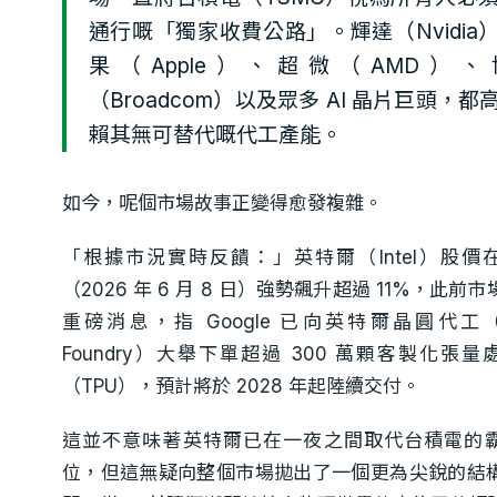
通行嘅「獨家收費公路」。輝達（Nvidia
果（Apple）、超微（AMD）、
（Broadcom）以及眾多 AI 晶片巨頭，都
賴其無可替代嘅代工產能。
如今，呢個市場故事正變得愈發複雜。
「根據市況實時反饋：」英特爾（Intel）股價
（2026 年 6 月 8 日）強勢飆升超過 11%，此前
重磅消息，指 Google 已向英特爾晶圓代工（In
Foundry）大舉下單超過 300 萬顆客製化張量
（TPU），預計將於 2028 年起陸續交付。
這並不意味著英特爾已在一夜之間取代台積電的
位，但這無疑向整個市場拋出了一個更為尖銳的結