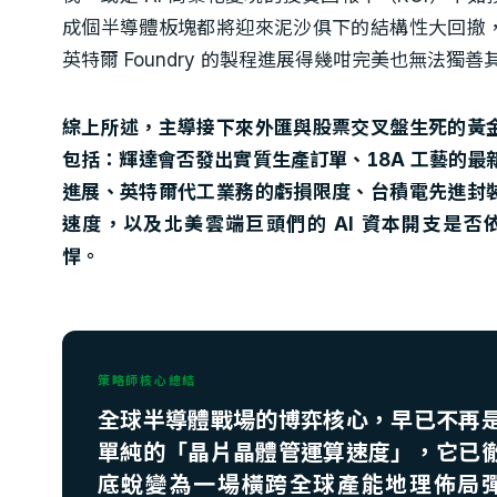
成個半導體板塊都將迎來泥沙俱下的結構性大回撤
英特爾 Foundry 的製程進展得幾咁完美也無法獨善
綜上所述，主導接下來外匯與股票交叉盤生死的黃
包括：輝達會否發出實質生產訂單、18A 工藝的最
進展、英特爾代工業務的虧損限度、台積電先進封
速度，以及北美雲端巨頭們的 AI 資本開支是否
悍。
策略師核心總結
全球半導體戰場的博弈核心，早已不再
單純的「晶片晶體管運算速度」，它已
底蛻變為一場橫跨全球產能地理佈局