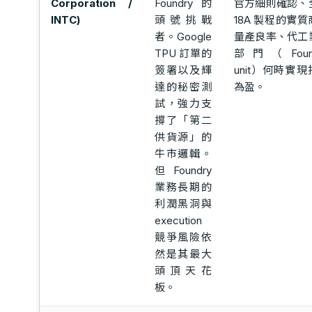
Corporation /
Foundry 的
官方細則確認、
INTC)
頭號挑戰
18A 製程的實質
者。Google
量產良率、代工
TPU 訂單的
部門（Found
簽署以及輝
unit）何時實現
達的秘密測
為盈。
試，強力支
撐了「第二
供貨源」的
牛市邏輯。
但 Foundry
業務長期的
利潤黑洞與
execution
競爭風險依
然是其最大
頭頂天花
板。