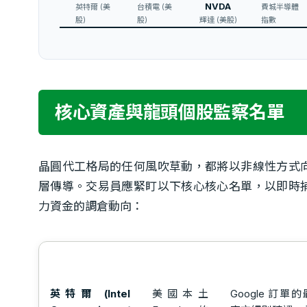
NVDA
英特爾 (美
台積電 (美
費城半導體
股)
股)
輝達 (美股)
指數
核心資產與龍頭個股監察名單
晶圓代工格局的任何風吹草動，都將以非線性方式
層傳導。交易員應緊盯以下核心核心名單，以即時
力資金的調倉動向：
監察標的 / 代碼
核心交易邏輯
下一階段核心監察
英特爾 (Intel
美國本土
Google 訂單