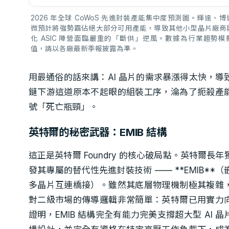
2026 年全球 CoWoS 先進封裝產能集中度預測圖。輝達、
微預計將強勢霸佔絕大部分可用產能，導致其他小型晶片廠商
化 ASIC 陣營面臨嚴重的「斷供」逆風。數據為行業趨勢模
值，請以各廠最新季報披露為準。
用最通俗的話來講：AI 晶片的需求暴漲得太快，導
鏈下游這道原本不起眼的組裝工序，淪為了扼殺產
號「死亡瓶頸」。
英特爾的秘密武器：EMIB 結構
這正是英特爾 Foundry 的核心破局點。英特爾長年
發其專屬的替代性先進封裝技術 —— **EMIB**（
多晶片互連橋接）。雖然其底層物理機制極其複雜
對二級市場的傳導邏輯非常簡單：英特爾已用實力
證明，EMIB 結構完全有能力完美支撐超大型 AI 晶