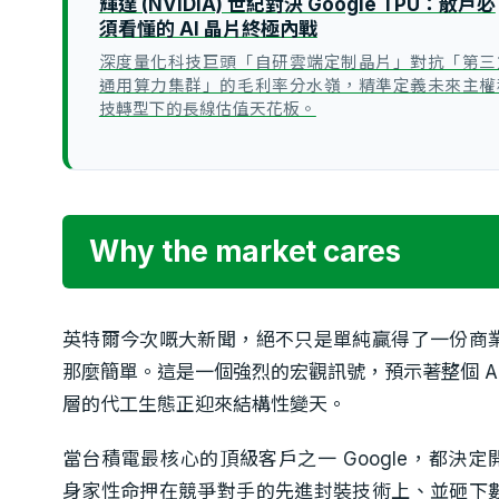
輝達 (NVIDIA) 世紀對決 Google TPU：散戶必
須看懂的 AI 晶片終極內戰
深度量化科技巨頭「自研雲端定制晶片」對抗「第三
通用算力集群」的毛利率分水嶺，精準定義未來主權
技轉型下的長線估值天花板。
Why the market cares
英特爾今次嘅大新聞，絕不只是單純贏得了一份商
那麼簡單。這是一個強烈的宏觀訊號，預示著整個 AI
層的代工生態正迎來結構性變天。
當台積電最核心的頂級客戶之一 Google，都決定
身家性命押在競爭對手的先進封裝技術上、並砸下