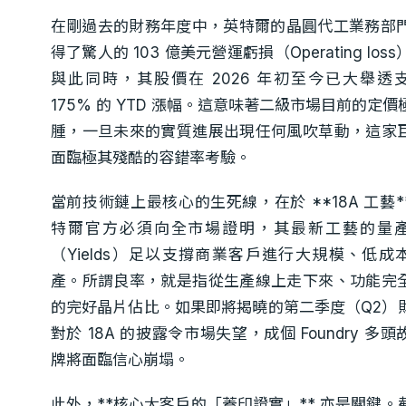
在剛過去的財務年度中，英特爾的晶圓代工業務部門
得了驚人的 103 億美元營運虧損（Operating loss
與此同時，其股價在 2026 年初至今已大舉透
175% 的 YTD 漲幅。這意味著二級市場目前的定價
腫，一旦未來的實質進展出現任何風吹草動，這家
面臨極其殘酷的容錯率考驗。
當前技術鏈上最核心的生死線，在於 **18A 工藝*
特爾官方必須向全市場證明，其最新工藝的量
（Yields）足以支撐商業客戶進行大規模、低成
產。所謂良率，就是指從生產線上走下來、功能完
的完好晶片佔比。如果即將揭曉的第二季度（Q2）
對於 18A 的披露令市場失望，成個 Foundry 多
牌將面臨信心崩塌。
此外，**核心大客戶的「蓋印證實」** 亦是關鍵。