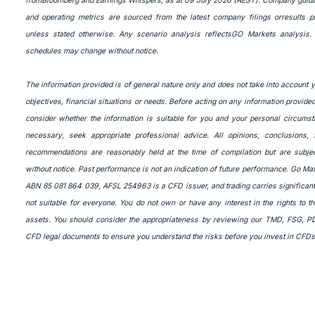
fromBloomberg and Earnings Whispers, as at 09 July 2026 (AEST). Company guid
and operating metrics are sourced from the latest company filings orresults pr
unless stated otherwise. Any scenario analysis reflectsGO Markets analysis.
schedules may change without notice.
The information provided is of general nature only and does not take into account 
objectives, financial situations or needs. Before acting on any information provide
consider whether the information is suitable for you and your personal circumst
necessary, seek appropriate professional advice. All opinions, conclusions, 
recommendations are reasonably held at the time of compilation but are subje
without notice. Past performance is not an indication of future performance. Go Mar
ABN 85 081 864 039, AFSL 254963 is a CFD issuer, and trading carries significant
not suitable for everyone. You do not own or have any interest in the rights to t
assets. You should consider the appropriateness by reviewing our TMD, FSG, P
CFD legal documents to ensure you understand the risks before you invest in CFDs