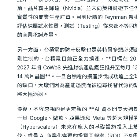
前，晶片霸主輝達（Nvidia）並未向英特爾砸下任
實質性的商業生產訂單。目前所謂的 Feynman 架
評估純屬試水性質，測試（Testing）從來都不等同
的商業承諾產量。
另一方面，台積電的防守反擊也是英特爾多頭必須
剛性制約。台積電目前正全力擴產，**目標在 202
2027 年將 CoWoS 先進封裝產能瘋狂推升至每月 1
14 萬片晶圓**。一旦台積電的擴產步伐成功追上全
的缺口，大廠們因為產能恐慌而被迫尋找替代源的
將大幅消退。
最後，不容忽視的是更宏觀的 **AI 資本開支大週期
一旦 Google、微軟、亞馬遜和 Meta 等超大規模
（Hyperscalers）未來在龐大的基礎設施投入上
伐、或是 AI 商業化變現的投資回報率（ROI）不如