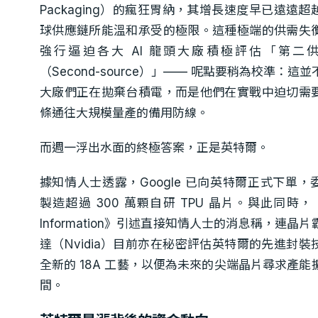
Packaging）的瘋狂胃納，其增長速度早已遠遠超
球供應鏈所能溫和承受的極限。這種極端的供需失
強行逼迫各大 AI 龍頭大廠積極評估「第二
（Second-source）」—— 呢點要稍為校準：這
大廠們正在拋棄台積電，而是他們在實戰中迫切需
條通往大規模量產的備用防線。
而週一浮出水面的終極答案，正是英特爾。
據知情人士透露，Google 已向英特爾正式下單，
製造超過 300 萬顆自研 TPU 晶片。與此同時，《
Information》引述直接知情人士的消息稱，連晶片
達（Nvidia）目前亦在秘密評估英特爾的先進封裝
全新的 18A 工藝，以便為未來的尖端晶片尋求產能
間。