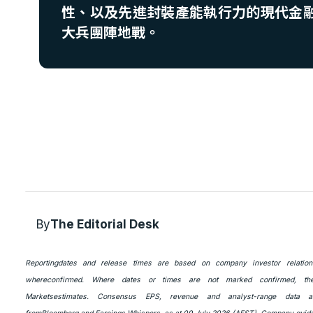
性、以及先進封裝產能執行力的現代金
大兵團陣地戰。
By
The Editorial Desk
Reportingdates and release times are based on company investor relation
whereconfirmed. Where dates or times are not marked confirmed, t
Marketsestimates. Consensus EPS, revenue and analyst-range data a