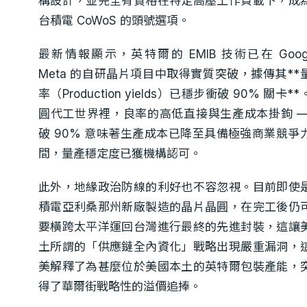
構設計，並完全有資格在特定高壓工作負載下，成
台積電 CoWoS 的頭號選項。
最新情報顯示，英特爾的 EMIB 技術已在 Googl
Meta 的自研晶片項目中取得實質突破，據傳其**
率（Production yields）已穩步衝破 90% 關卡*
圓代工世界裡，良率的高低直接與生產成本掛鉤 —
破 90% 意味著生產成本已降至具備極強商業競爭
間，量產穩定度已獲機構認可。
此外，地緣政治防線的利好也不容忽視。目前即使
積電亞利桑那州新廠製造的晶片晶圓，在完工後仍
要橫跨太平洋運回台灣進行最終的先進封裝，這讓
土所謂的「供應鏈全內資化」戰略出現嚴重漏洞，
美解釋了為甚麼位於美國本土的英特爾包裝產能，
得了華爾街戰略性的溢價追捧。