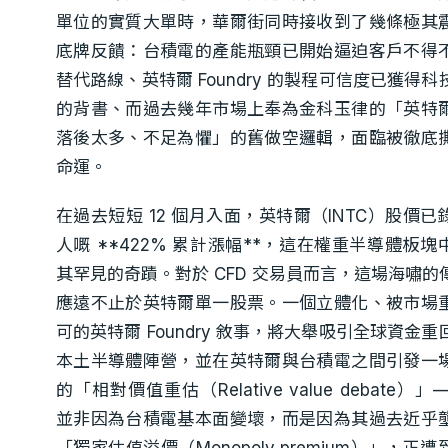
單位的實質大單時，華爾街同時接收到了幾條極其
底牌反饋：台積電的產能瓶頸已開始逼迫客戶不得
替代路線、英特爾 Foundry 的製程可信度已獲得科
的背書、而過去幾年市場上奉為金科玉律的「英特
落後太多、不足為懼」的舊做空邏輯，面臨被徹底
命運。
在過去短短 12 個月入面，英特爾（INTC）股價已
人嘅 **422% 累計漲幅**，這在權重半導體板塊
其罕見的奇蹟。對於 CFD 交易員而言，這場海嘯的
應遠不止於英特爾單一股票。一個立體化、被市場
可的英特爾 Foundry 敘事，將大舉吸引全球資金重
本土半導體陣營，並在英特爾與台積電之間引發一
的「相對價值重估（Relative value debate）」
並非因為台積電基本面變壞，而是因為其過去近乎
「獨家估值溢價（Monopoly premium）」，正