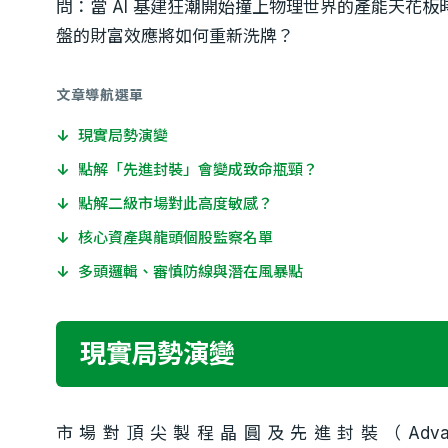
問：當 AI 基建狂潮開始撞上物理世界的產能天花板
盤的財富效應將如何重新洗牌？
文章導航選單
↓
現實局勢演變
↓
點解「先進封裝」會變成致命瓶頸？
↓
點解二級市場對此高度敏感？
↓
核心資產與龍頭個股監察名單
↓
多頭邏輯、審慎防線與潛在風暴點
現實局勢演變
市場對頂尖製程晶圓及先進封裝（Advan