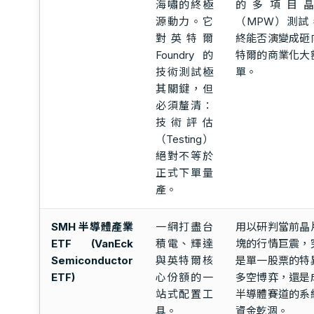
海嘯的終極
的多項目
源動力。它
（MPW）測試
對英特爾
終能否演變成砸
Foundry 的
特爾的商業化大
技術測試極
單。
其關鍵，但
必須釐清：
技術評估
（Testing）
絕對不等於
正式下單量
產。
SMH 半導體產業
一網打盡台
用以研判當前晶
ETF (VanEck
積電、輝達
塊的行情巨震，
Semiconductor
與英特爾核
是單一股票的特
ETF)
心份額的一
多空博弈，還是
站式配置工
半導體賽道的系
具。
資金乾涸。