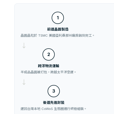
1
前道晶圓製造
晶圓晶粒於 TSMC 美國亞利桑那州廠房蝕刻完工。
→
2
跨洋物流運輸
半成品晶圓被打包，跨越太平洋空運。
→
3
後道先進封裝
運回台灣本地 CoWoS 生態圈進行終極組裝。