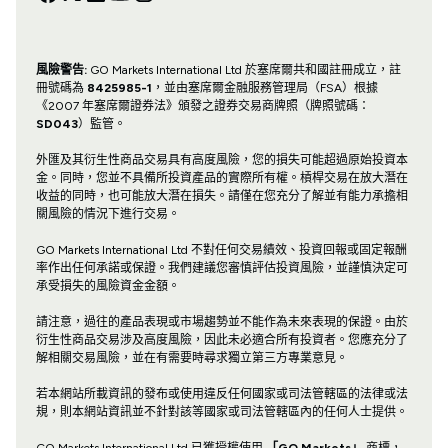
風險警告:
GO Markets International Ltd 於塞席爾共和國註冊成立，註
冊號碼為
8425985-1
，並由塞席爾金融服務管理局（FSA）根據
《2007 年塞席爾證券法》頒發之證券交易商牌照（牌照號碼：
SD043
）監管。
外匯及其衍生性商品交易具有高度風險，您的損失可能超過原始投資本
金。同時，您並不具備所投資產品的實際所有權。槓桿交易在放大潛在
收益的同時，也可能放大潛在損失。請僅在您充分了解並有能力承擔相
關風險的情況下進行交易。
GO Markets International Ltd 不對任何交易績效、投資回報或固定報酬
率作出任何承諾或保證。我們建議您審慎評估投資風險，並謹慎決定可
承受損失的風險資金金額。
請注意，過往的產品表現或市場趨勢並不能作為未來表現的保證。由於
衍生性商品交易涉及高度風險，因此未必適合所有投資者。您應充分了
解相關交易風險，並在有需要時尋求獨立第三方專業意見。
若本網站所載資訊的發布或使用違反任何國家或司法管轄區的法律或法
規，則本網站資訊並不針對該等國家或司法管轄區內的任何人士提供。
GO Markets International Ltd 已獲授權使用
「GO Markets」
商標，