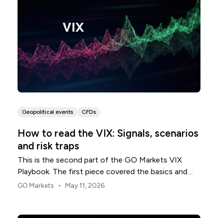
Geopolitical events
CFDs
How to read the VIX: Signals, scenarios
and risk traps
This is the second part of the GO Markets VIX
Playbook. The first piece covered the basics and
explored what the VIX measures, what it does not,
•
GO Markets
May 11, 2026
why traders watch it and where new traders most
often misread it. If you skipped it, start there as the