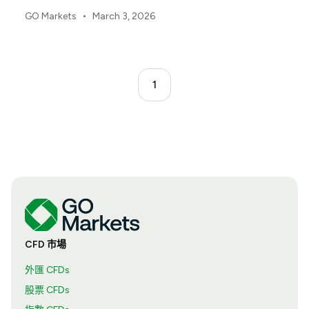
•
GO Markets
March 3, 2026
1
CFD 市場
外匯 CFDs
股票 CFDs