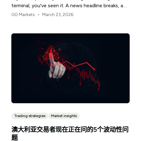
terminal, you've seen it. A news headline breaks, a
chart line snaps, and suddenly everyone is rushing
•
GO Markets
March 23, 2026
for the same exit or the same entrance. It looks like
chaos. In practice, it is often a chain of mechanical
responses.
Trading strategies
Market insights
澳大利亚交易者现在正在问的5个波动性问
题