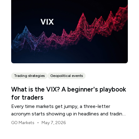
foundation matters.
Trading strategies
Geopolitical events
What is the VIX? A beginner's playbook
for traders
Every time markets get jumpy, a three-letter
acronym starts showing up in headlines and trading
rooms. The VIX. You will see it called the fear gauge,
•
GO Markets
May 7, 2026
the fear index, or just "vol." For newer traders, it can
feel like an insider's number that everyone seems to