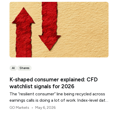
track but few stop to explain.
AI
Shares
K-shaped consumer explained: CFD
watchlist signals for 2026
The “resilient consumer” line being recycled across
earnings calls is doing a lot of work. Index-level data
helps it along. Headline retail sales hold. Spending
•
GO Markets
May 6, 2026
looks firm. Stop reading there and the story looks