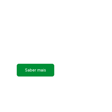
Tire o máximo prove
cada transação.
Confira nossas ofertas especiais por tempo limita
Saber mais