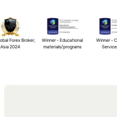
al Forex Broker,
Winner - Educational
Winner - Cu
sia 2024
materials/programs
Service 