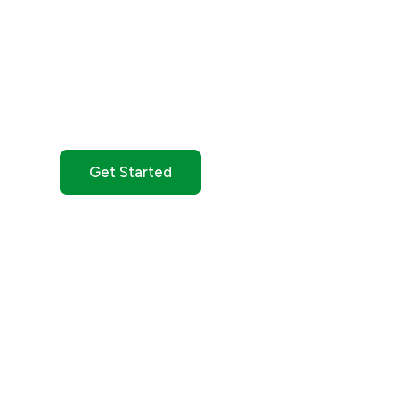
Get Started with G
Whether you’re new to markets or trading full tim
account tailored to your needs.
Get Started