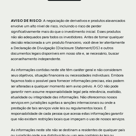
AVISO DE RISCO:
A negociação de derivativos e produtos alavancados
envolve um alto nível de risco, incluindo o risco de perder
significativamente mais do que o investimento inicial. Esses produtos
não são adequados para todos os investidores. Antes de tomar qualquer
decisão relacionada a um produto financeiro, você deve ler atentamente
a Declaração de Divulgação (Disclosure Statement/DS) e outros
documentos legais disponíveis em nosso site e, se necessário, buscar
aconselhamento independente.
As informações contidas neste site têm caráter geral e não consideram
seus objetivos, situação financeira ou necessidades individuais. Embora
façamos todo o possível para fornecer informações precisas, elas podem
ser alteradas a qualquer momento sem aviso prévio. A GO não pode
garantir nem assume responsabilidade legal pela relevância, exatidão,
atualidade ou integridade das informações. Não oferecemos nossos
serviços em jurisdições sujeitas a sanções internacionais ou onde a
prestação de tais serviços viole leis ou regulamentos locais. É
responsabilidade de cada pessoa que acessa estas informações garantir
que não existam restrições locais que impeçam o uso de nossos serviços.
As informações neste site não se destinam a residentes de qualquer país
ou jurisdição onde sua distribuição ou uso seja contrário às leis ou